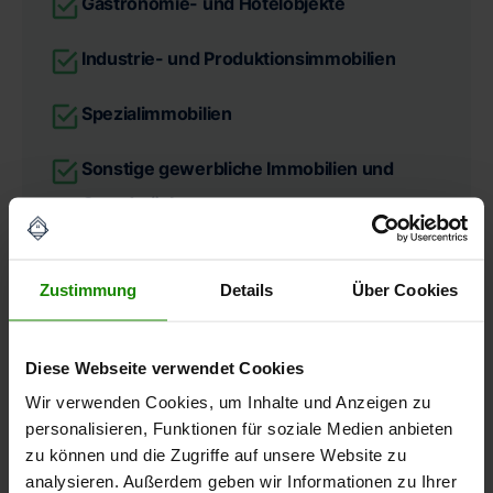
Gastronomie- und Hotelobjekte
Industrie- und Produktionsimmobilien
Spezialimmobilien
Sonstige gewerbliche Immobilien und
Grundstücke
Umfang
Zustimmung
Details
Über Cookies
Restnutzungsdauergutachten
eines DIN EN ISO / IEC 17024 zertifizierten
Diese Webseite verwendet Cookies
Sachverständigen auf ca. 20–30 Seiten
Wir verwenden Cookies, um Inhalte und Anzeigen zu
Berechnung der Restnutzungsdauer
personalisieren, Funktionen für soziale Medien anbieten
zu können und die Zugriffe auf unsere Website zu
nach den aktuellsten Vorgaben durch das
Bundesministerium für Finanzen (BMF)
analysieren. Außerdem geben wir Informationen zu Ihrer