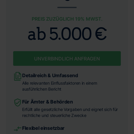
unsere Kompetenz und Effizienz, um Ihr Wertgutachten
und zuverlässige Terminvergabe. Wir garantieren Ihnen
oder Verkehrswertgutachten pünktlich und mit höchster
eine professionelle Bewertung Ihrer Immobilie genau
PREIS ZUZÜGLICH 19% MWST.
Präzision zu erhalten.
dann, wenn Sie sie benötigen.
ab 5.000 €
UNVERBINDLICH ANFRAGEN
Detailreich & Umfassend
Alle relevanten Einflussfaktoren in einem
ausführlichen Bericht
Für Ämter & Behörden
Erfüllt alle gesetzliche Vorgaben und eignet sich für
rechtliche und steuerliche Zwecke
Flexibel einsetzbar