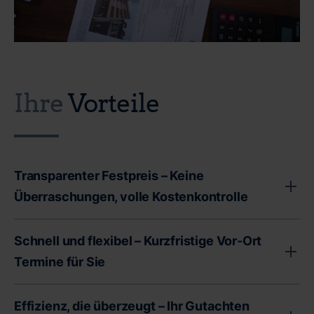
Ihre
Vorteile
Transparenter Festpreis – Keine
Überraschungen, volle Kostenkontrolle
Unser transparenter Festpreis garantiert Ihnen volle
Schnell und flexibel – Kurzfristige Vor-Ort
Kostenkontrolle - ohne versteckte Gebühren oder
Termine für Sie
unerwartete Zusatzkosten. Als Immobilienbesitzer
Wir von CERTA wissen: Zeit ist ein entscheidender
stehen Sie oft vor wichtigen finanziellen
Effizienz, die überzeugt – Ihr Gutachten