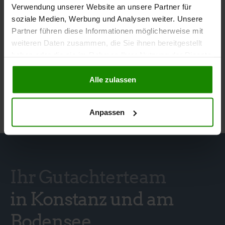
Verwendung unserer Website an unsere Partner für
Bild- und Textdokumentation
soziale Medien, Werbung und Analysen weiter. Unsere
Partner führen diese Informationen möglicherweise mit
Objektaufnahmetermin (Optional)
weiteren Daten zusammen, die Sie ihnen bereitgestellt
haben oder die sie im Rahmen Ihrer Nutzung der Dienste
gesammelt haben.
Alle zulassen
Anpassen
Ihr Gutachterteam
in Konstanz und am
Bodensee