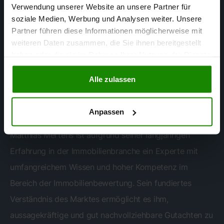
Verwendung unserer Website an unsere Partner für
soziale Medien, Werbung und Analysen weiter. Unsere
Partner führen diese Informationen möglicherweise mit
weiteren Daten zusammen, die Sie ihnen bereitgestellt
haben oder die sie im Rahmen Ihrer Nutzung der Dienste
gesammelt haben.
Matthias Mertens
Alle zulassen
SACHVERSTÄNDIGER FÜR
IMMOBILIENBEWERTUNG
Anpassen
Matthias Mertens ist aufgrund seiner langjährigen
Erfahrung in der Immobilienbranche ein Experte mit
umfangreichem Wissen und hoher Kompetenz im
Bereich der Immobilienbewertung. Sein fundiertes
Verständnis des Marktes ermöglicht es ihm,
aussagekräftige und gut nachvollziehbare Gutachten zu