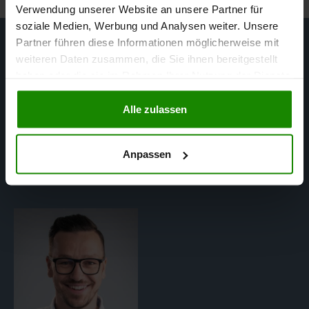
Verwendung unserer Website an unsere Partner für
soziale Medien, Werbung und Analysen weiter. Unsere
Partner führen diese Informationen möglicherweise mit
weiteren Daten zusammen, die Sie ihnen bereitgestellt
Ihr Gutachterteam
haben oder die sie im Rahmen Ihrer Nutzung der Dienste
gesammelt haben.
in Ihrer Region
Alle zulassen
Anpassen