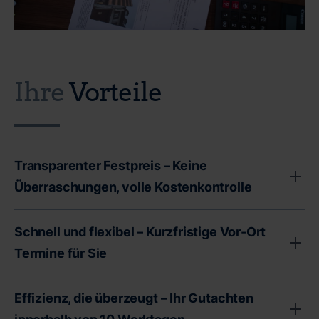
Ihre
Vorteile
Transparenter Festpreis – Keine
Überraschungen, volle Kostenkontrolle
Unser transparenter Festpreis garantiert Ihnen volle
Schnell und flexibel – Kurzfristige Vor-Ort
Kostenkontrolle - ohne versteckte Gebühren oder
Termine für Sie
unerwartete Zusatzkosten. Als Immobilienbesitzer
Wir bei CERTA wissen, dass Zeit ein entscheidender
stehen Sie oft vor wichtigen finanziellen
Effizienz, die überzeugt – Ihr Gutachten
Faktor bei der Immobilienbewertung ist. Deshalb bieten
Entscheidungen. Deshalb legen wir Wert auf absolute