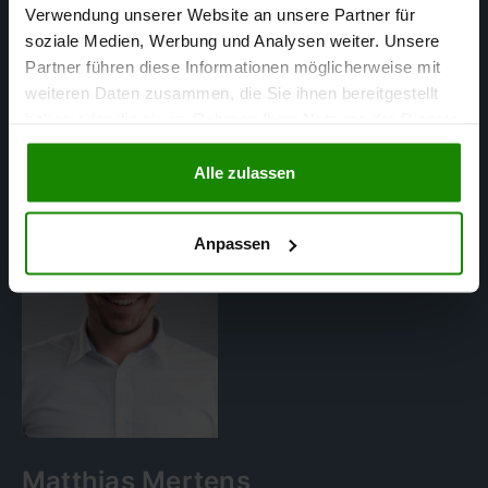
in Ihrer Region
Verwendung unserer Website an unsere Partner für
soziale Medien, Werbung und Analysen weiter. Unsere
Partner führen diese Informationen möglicherweise mit
weiteren Daten zusammen, die Sie ihnen bereitgestellt
haben oder die sie im Rahmen Ihrer Nutzung der Dienste
gesammelt haben.
Alle zulassen
Anpassen
Matthias Mertens