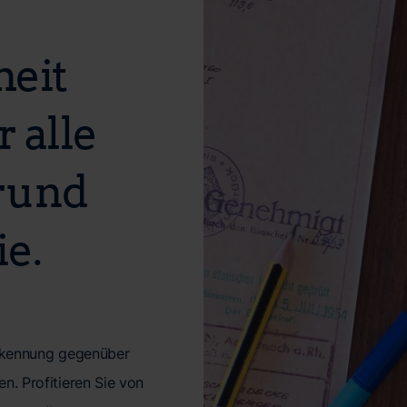
heit
 alle
rund
e.
nerkennung gegenüber
n. Profitieren Sie von