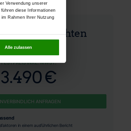
hrer Verwendung unserer
 führen diese Informationen
ie im Rahmen Ihrer Nutzung
hrswertgutachten
Alle zulassen
FESTPREIS INKL. MWST.
3.490 €
NVERBINDLICH ANFRAGEN
assend
ssfaktoren in einem ausführlichen Bericht