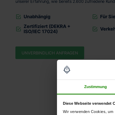
unserer Erfahrung, wie bereits 2.600 zufriedene Kund
Unabhängig
Für Si
Zertifiziert (DEKRA +
Verkeh
ISO/IEC 17024)
UNVERBINDLICH ANFRAGEN
Zustimmung
Unse
Diese Webseite verwendet 
Wir verwenden Cookies, um I