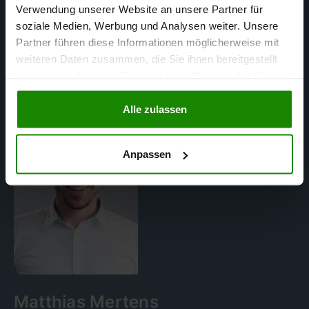
in Regensburg
Verwendung unserer Website an unsere Partner für
soziale Medien, Werbung und Analysen weiter. Unsere
Partner führen diese Informationen möglicherweise mit
weiteren Daten zusammen, die Sie ihnen bereitgestellt
haben oder die sie im Rahmen Ihrer Nutzung der Dienste
gesammelt haben.
Alle zulassen
Anpassen
Matthias Mertens