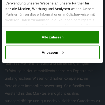
Verwendung unserer Website an unsere Partner für
soziale Medien, Werbung und Analysen weiter. Unsere
Partner führen diese Informationen möglicherweise mit
weiteren Daten zusammen, die Sie ihnen bereitgestellt
haben oder die sie im Rahmen Ihrer Nutzung der Dienste
gesammelt haben.
Matthias Mertens
Alle zulassen
SACHVERSTÄNDIGER FÜR
IMMOBILIENBEWERTUNG
Anpassen
Matthias Mertens ist aufgrund seiner langjährigen
Erfahrung in der Immobilienbranche ein Experte mit
umfangreichem Wissen und hoher Kompetenz im
Bereich der Immobilienbewertung. Sein fundiertes
Verständnis des Marktes ermöglicht es ihm,
aussagekräftige und gut nachvollziehbare Gutachten zu