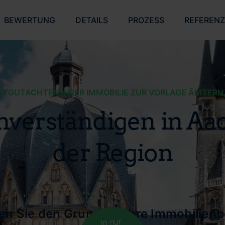
BEWERTUNG
DETAILS
PROZESS
REFEREN
GUTACHTEN IHRER IMMOBILIE ZUR VORLAGE ÄMTERN
hverständigen in A
der Region
len Sie den Grund für Ihre Immobilien
In nur