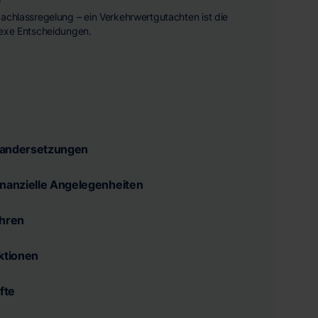
achlassregelung – ein Verkehrwertgutachten ist die
lexe Entscheidungen.
nandersetzungen
inanzielle Angelegenheiten
ahren
aktionen
fte