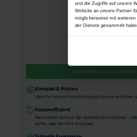
und die Zugriffe auf unsere 
Website an unsere Partner fü
möglicherweise mit weiteren
der Dienste gesammelt habe
FESTPREIS INKL. MWST.
1.490 €
UNVERBINDLICH ANFRAG
Kompakt & Präzise
Ideal für kleinere Entscheidungsprozesse und einen s
Kosteneffizient
Konzentriert sich auf die wesentlichen Eckdaten – all
nichts, was Sie nicht brauchen.
Schnelle Ergebnisse