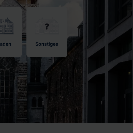
haden
Sonstiges