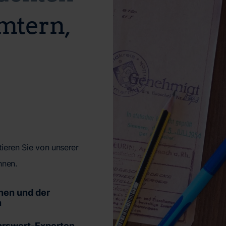
Ämtern,
ieren Sie von unserer
hnen.
hen und der
n
hrswert-Experten