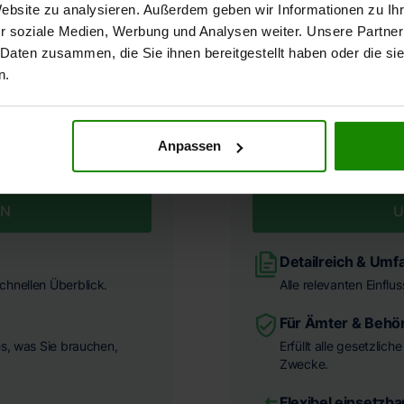
Website zu analysieren. Außerdem geben wir Informationen zu I
r soziale Medien, Werbung und Analysen weiter. Unsere Partner
 Daten zusammen, die Sie ihnen bereitgestellt haben oder die s
n.
Anpassen
EN
U
Detailreich & Umf
chnellen Überblick.
Alle relevanten Einflu
Für Ämter & Behö
es, was Sie brauchen,
Erfüllt alle gesetzlic
Zwecke.
Flexibel einsetzba