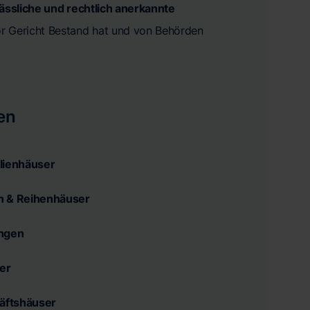
lässliche und rechtlich anerkannte
vor Gericht Bestand hat und von Behörden
en
lienhäuser
n & Reihenhäuser
ngen
er
äftshäuser