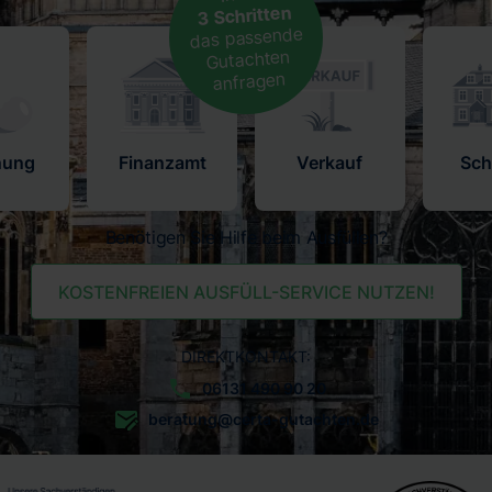
3 Schritten
das passende
Gutachten
anfragen
nung
Finanzamt
Verkauf
Sc
Benötigen Sie Hilfe beim Ausfüllen?
KOSTENFREIEN AUSFÜLL-SERVICE NUTZEN!
DIREKTKONTAKT:
06131 490 90 20
beratung@certa-gutachten.de