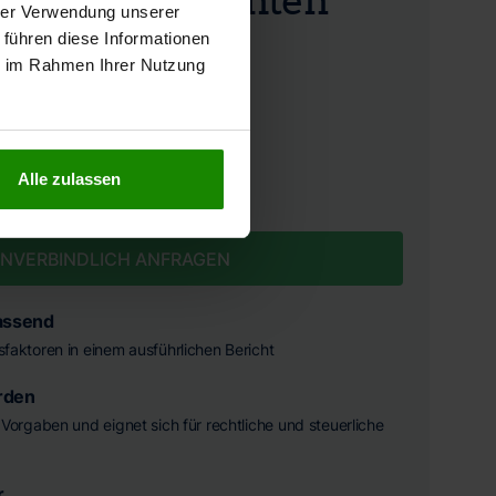
hrer Verwendung unserer
 führen diese Informationen
ie im Rahmen Ihrer Nutzung
FESTPREIS INKL. MWST.
3.490 €
Alle zulassen
NVERBINDLICH ANFRAGEN
assend
ssfaktoren in einem ausführlichen Bericht
rden
he Vorgaben und eignet sich für rechtliche und steuerliche
r