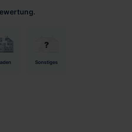
bewertung.
haden
Sonstiges