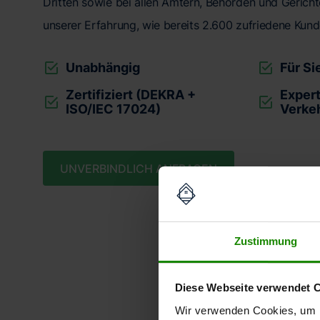
Dritten sowie bei allen Ämtern, Behörden und Gerichte
unserer Erfahrung, wie bereits 2.600 zufriedene Kund
Unabhängig
Für Si
Zertifiziert (DEKRA +
Expert
ISO/IEC 17024)
Verke
UNVERBINDLICH ANFRAGEN
Zustimmung
Unse
Diese Webseite verwendet 
Wir verwenden Cookies, um I