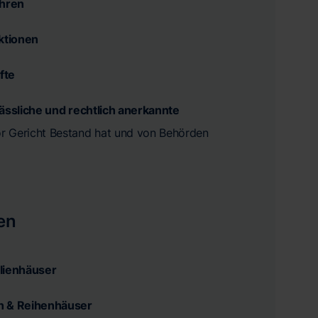
ahren
aktionen
fte
lässliche und rechtlich anerkannte
vor Gericht Bestand hat und von Behörden
en
lienhäuser
n & Reihenhäuser