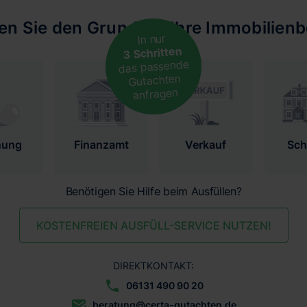
len Sie den Grund für Ihre Immobilien
In nur
3 Schritten
das passende
Gutachten
anfragen
nung
Finanzamt
Verkauf
Sc
Benötigen Sie Hilfe beim Ausfüllen?
KOSTENFREIEN AUSFÜLL-SERVICE NUTZEN!
DIREKTKONTAKT:
06131 490 90 20
beratung@certa-gutachten.de