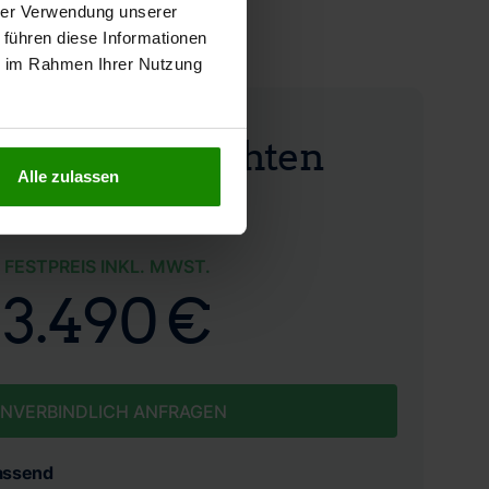
hrer Verwendung unserer
 führen diese Informationen
ie im Rahmen Ihrer Nutzung
hrswertgutachten
Alle zulassen
FESTPREIS INKL. MWST.
3.490 €
NVERBINDLICH ANFRAGEN
assend