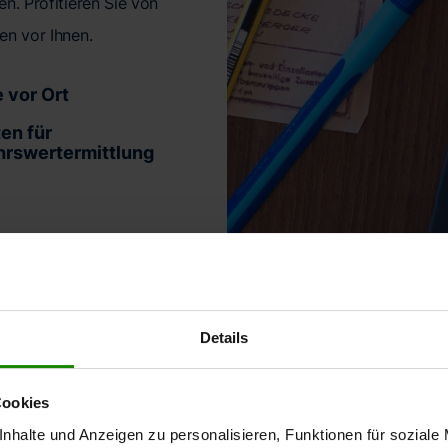
n. Profitieren Sie von
en vor Ihnen.
e vor Ort
en für
hrswertermittlung
Details
re Leistungen und P
Cookies
nhalte und Anzeigen zu personalisieren, Funktionen für soziale