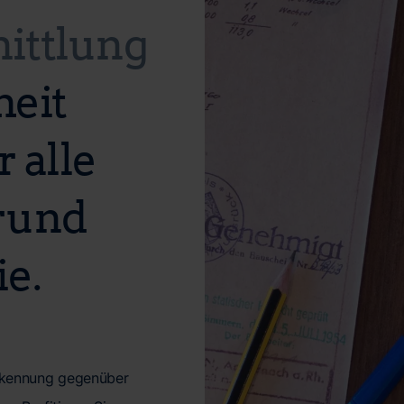
ittlung
heit
 alle
rund
e.
nerkennung gegenüber