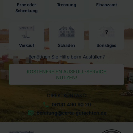
Erbe oder
Trennung
Finanzamt
Schenkung
Verkauf
Schaden
Sonstiges
Benötigen Sie Hilfe beim Ausfüllen?
KOSTENFREIEN AUSFÜLL-SERVICE
NUTZEN!
DIREKTKONTAKT:
06131 490 90 20
beratung@certa-gutachten.de