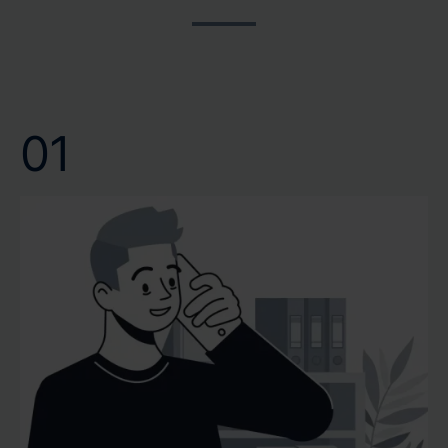
Gutachtenerstellung helfen wir Ihnen, Ihre Pläne ohne
und wir bei CERTA respektieren dies. Verlassen Sie sich
lange Wartezeiten voranzutreiben. Wir bei CERTA
auf unsere schnelle und zuverlässige Terminvergabe.
wissen, dass eine schnelle Gutachtenerstellung nicht nur
Wir garantieren Ihnen eine professionelle Bewertung
Bequemlichkeit bedeutet, sondern oft eine notwendige
Ihrer Immobilie genau dann, wenn Sie sie benötigen.
Voraussetzung für Ihre weiteren Entscheidungen ist.
01
Vertrauen Sie auf unsere Kompetenz und Effizienz, um
Ihr Wertgutachten oder Verkehrswertgutachten
pünktlich und mit höchster Präzision zu erhalten.