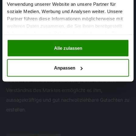
Verwendung unserer Website an unsere Partner für
soziale Medien, Werbung und Analysen weiter. Unsere
Matthias Mertens
Partner führen diese Informationen möglicherweise mit
weiteren Daten zusammen, die Sie ihnen bereitgestellt
SACHVERSTÄNDIGER FÜR
haben oder die sie im Rahmen Ihrer Nutzung der Dienste
IMMOBILIENBEWERTUNG
gesammelt haben.
Alle zulassen
Matthias Mertens ist aufgrund seiner langjährigen
Erfahrung in der Immobilienbranche ein Experte mit
Anpassen
umfangreichem Wissen und hoher Kompetenz im
Bereich der Immobilienbewertung. Sein fundiertes
Verständnis des Marktes ermöglicht es ihm,
aussagekräftige und gut nachvollziehbare Gutachten zu
erstellen.