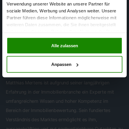
Verwendung unserer Website an unsere Partner für
soziale Medien, Werbung und Analysen weiter. Unsere
Partner führen diese Informationen möglicherweise mit
weiteren Daten zusammen, die Sie ihnen bereitgestellt
haben oder die sie im Rahmen Ihrer Nutzung der Dienste
gesammelt haben.
Alle zulassen
Matthias Mertens
SACHVERSTÄNDIGER FÜR
Anpassen
IMMOBILIENBEWERTUNG
Matthias Mertens ist aufgrund seiner langjährigen
Erfahrung in der Immobilienbranche ein Experte mit
umfangreichem Wissen und hoher Kompetenz im
Bereich der Immobilienbewertung. Sein fundiertes
Verständnis des Marktes ermöglicht es ihm,
aussagekräftige und gut nachvollziehbare Gutachten zu