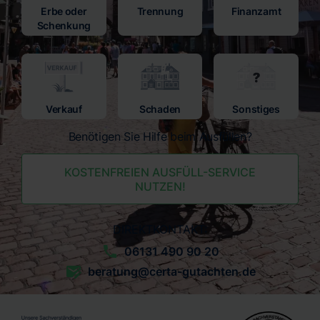
Erbe oder
Trennung
Finanzamt
Schenkung
Verkauf
Schaden
Sonstiges
Benötigen Sie Hilfe beim Ausfüllen?
KOSTENFREIEN AUSFÜLL-SERVICE
NUTZEN!
DIREKTKONTAKT:
06131 490 90 20
beratung@certa-gutachten.de