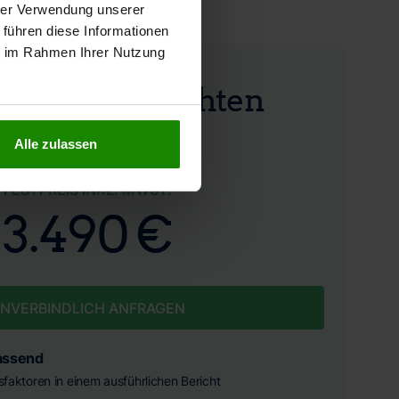
hrer Verwendung unserer
 führen diese Informationen
ie im Rahmen Ihrer Nutzung
hrswertgutachten
Alle zulassen
FESTPREIS INKL. MWST.
3.490 €
NVERBINDLICH ANFRAGEN
assend
ssfaktoren in einem ausführlichen Bericht