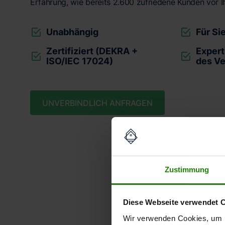
Erfahrung, wie bereits 2.600 zufriedene Kunden vor I
Unabhängig
Für Si
Zertifiziert (DEKRA +
Expert
ISO/IEC 17024)
des V
UNVERBINDLICH ANFRAGEN
Zustimmung
Unse
Diese Webseite verwendet 
Wir verwenden Cookies, um I