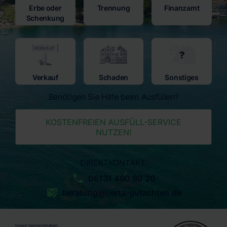
Erbe oder
Trennung
Finanzamt
Schenkung
Verkauf
Schaden
Sonstiges
Benötigen Sie Hilfe beim Ausfüllen?
KOSTENFREIEN AUSFÜLL-SERVICE
NUTZEN!
DIREKTKONTAKT:
06131 490 90 20
beratung@certa-gutachten.de