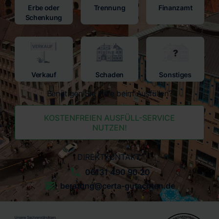
Erbe oder
Trennung
Finanzamt
Schenkung
Verkauf
Schaden
Sonstiges
Benötigen Sie Hilfe beim Ausfüllen?
KOSTENFREIEN AUSFÜLL-SERVICE
NUTZEN!
DIREKTKONTAKT:
06131 490 90 20
beratung@certa-gutachten.de