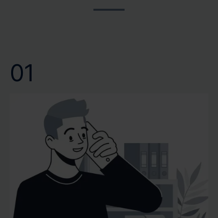
und wir bei CERTA respektieren dies. Verlassen Sie sich
lange Wartezeiten voranzutreiben. Wir bei CERTA
auf unsere schnelle und zuverlässige Terminvergabe.
wissen, dass eine schnelle Gutachtenerstellung nicht nur
Wir garantieren Ihnen eine professionelle Bewertung
Bequemlichkeit bedeutet, sondern oft eine notwendige
Ihrer Immobilie genau dann, wenn Sie sie benötigen.
Voraussetzung für Ihre weiteren Entscheidungen ist.
01
Vertrauen Sie auf unsere Kompetenz und Effizienz, um
Ihr Wertgutachten oder Verkehrswertgutachten
pünktlich und mit höchster Präzision zu erhalten.