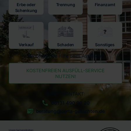
Erbe oder
Trennung
Finanzamt
Schenkung
Verkauf
Schaden
Sonstiges
Benötigen Sie Hilfe beim Ausfüllen?
KOSTENFREIEN AUSFÜLL-SERVICE
NUTZEN!
DIREKTKONTAKT:
06131 490 90 20
beratung@certa-gutachten.de