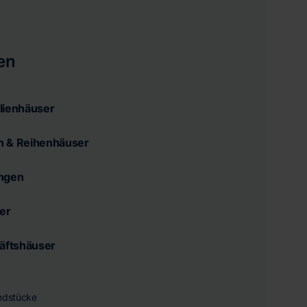
en
lienhäuser
n & Reihenhäuser
ngen
er
äftshäuser
undstücke