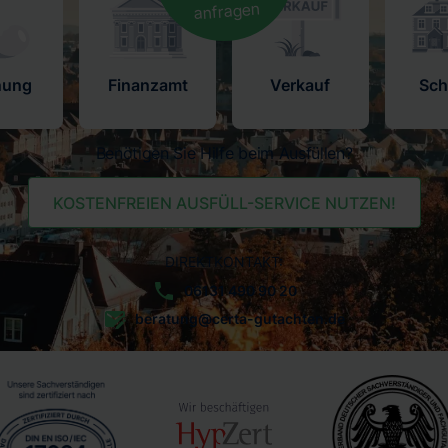
anfragen
nung
Finanzamt
Verkauf
Sc
Benötigen Sie Hilfe beim Ausfüllen?
KOSTENFREIEN AUSFÜLL-SERVICE NUTZEN!
DIREKTKONTAKT:
06131 490 90 20
beratung@certa-gutachten.de