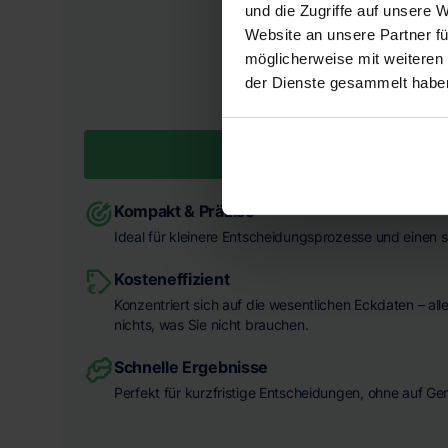
und die Zugriffe auf unsere 
FESTPREIS INKL. MWST.
Website an unsere Partner fü
1.490 €
möglicherweise mit weiteren
der Dienste gesammelt habe
UNVERBINDLICH ANFRAG
Kompakt & Präzise
Ideal für kleinere Entscheidungsprozesse und einen s
Kosteneffizient
Konzentriert sich auf die wesentlichen Eckdaten – all
nichts, was Sie nicht brauchen.
Schnelle Ergebnisse
Perfekt für kurzfristige Entscheidungen, ohne auf Ge