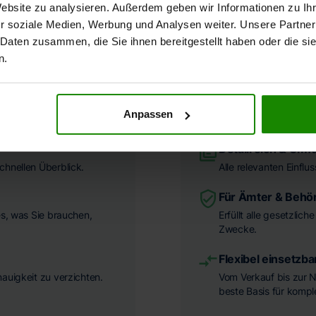
Website zu analysieren. Außerdem geben wir Informationen zu I
r soziale Medien, Werbung und Analysen weiter. Unsere Partner
 Daten zusammen, die Sie ihnen bereitgestellt haben oder die s
n.
EN
U
Anpassen
Detailreich & Umf
chnellen Überblick.
Alle relevanten Einflu
Für Ämter & Behö
es, was Sie brauchen,
Erfüllt alle gesetzlic
Zwecke.
Flexibel einsetzba
nauigkeit zu verzichten.
Vom Verkauf bis zur N
beste Basis für komp