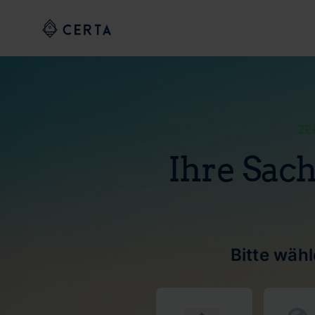
ZE
Ihre Sach
Bitte wäh