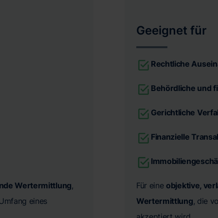
Geeignet für
Rechtliche Ausei
Behördliche und f
Gerichtliche Verf
Finanzielle Trans
Immobiliengeschä
ende Wertermittlung
,
Für eine
objektive, ver
n Umfang eines
Wertermittlung
, die 
akzeptiert wird.