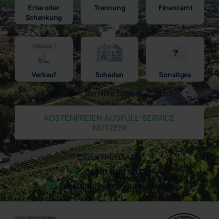
Erbe oder
Trennung
Finanzamt
Schenkung
Verkauf
Schaden
Sonstiges
Benötigen Sie Hilfe beim Ausfüllen?
KOSTENFREIEN AUSFÜLL-SERVICE
NUTZEN!
DIREKTKONTAKT:
06131 490 90 20
beratung@certa-gutachten.de