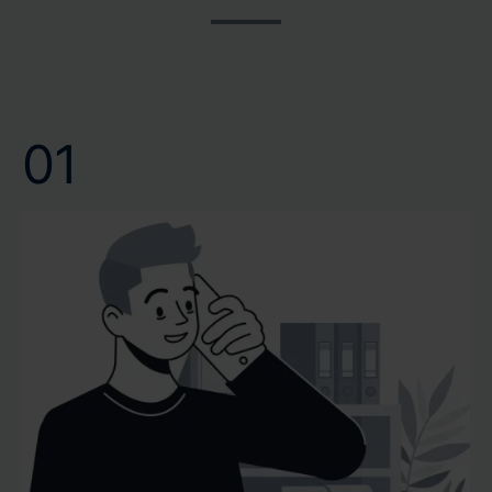
und wir bei CERTA respektieren dies. Verlassen Sie sich
lange Wartezeiten voranzutreiben. Wir bei CERTA
auf unsere schnelle und zuverlässige Terminvergabe.
wissen, dass eine schnelle Gutachtenerstellung nicht nur
Wir garantieren Ihnen eine professionelle Bewertung
Bequemlichkeit bedeutet, sondern oft eine notwendige
Ihrer Immobilie genau dann, wenn Sie sie benötigen.
Voraussetzung für Ihre weiteren Entscheidungen ist.
01
Vertrauen Sie auf unsere Kompetenz und Effizienz, um
Ihr Wertgutachten oder Verkehrswertgutachten
pünktlich und mit höchster Präzision zu erhalten.