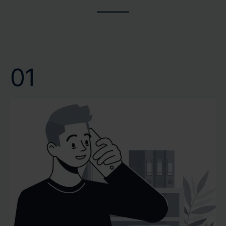
Gutachtenerstellung helfen wir Ihnen, Ihre Pläne ohne
und wir bei CERTA respektieren dies. Verlassen Sie sich
lange Wartezeiten voranzutreiben. Wir bei CERTA
auf unsere schnelle und zuverlässige Terminvergabe.
wissen, dass eine schnelle Gutachtenerstellung nicht nur
Wir garantieren Ihnen eine professionelle Bewertung
Bequemlichkeit bedeutet, sondern oft eine notwendige
Ihrer Immobilie genau dann, wenn Sie sie benötigen.
Voraussetzung für Ihre weiteren Entscheidungen ist.
01
Vertrauen Sie auf unsere Kompetenz und Effizienz, um
Ihr Wertgutachten oder Verkehrswertgutachten
pünktlich und mit höchster Präzision zu erhalten.