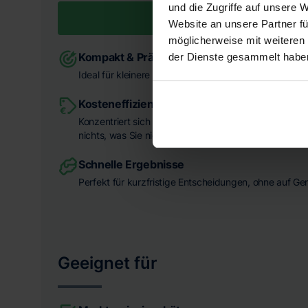
und die Zugriffe auf unsere 
UNVERBINDLICH ANFRAG
Website an unsere Partner fü
möglicherweise mit weiteren
Kompakt & Präzise
der Dienste gesammelt habe
Ideal für kleinere Entscheidungsprozesse und einen s
Kosteneffizient
Konzentriert sich auf die wesentlichen Eckdaten – all
nichts, was Sie nicht brauchen.
Schnelle Ergebnisse
Perfekt für kurzfristige Entscheidungen, ohne auf Ge
Geeignet für