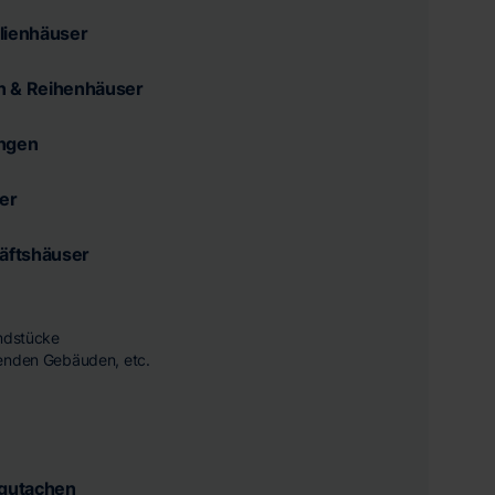
lienhäuser
n & Reihenhäuser
ngen
er
äftshäuser
undstücke
enden Gebäuden, etc.
tgutachen