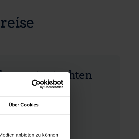
reise
hrswertgutachten
Über Cookies
FESTPREIS INKL. MWST.
3.490 €
 Medien anbieten zu können