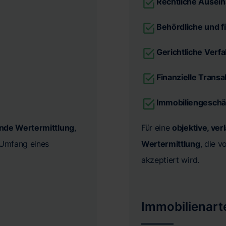
Rechtliche Ausei
Behördliche und f
Gerichtliche Verf
Finanzielle Trans
Immobiliengeschä
ende Wertermittlung
,
Für eine
objektive, ver
n Umfang eines
Wertermittlung
, die 
akzeptiert wird.
Immobilienart