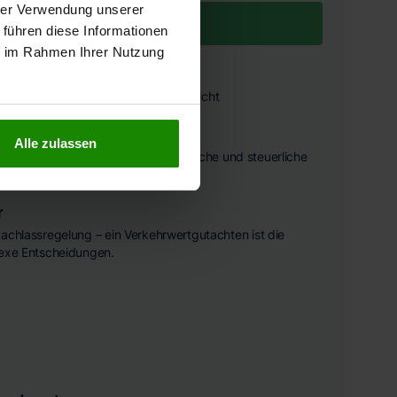
hrer Verwendung unserer
NVERBINDLICH ANFRAGEN
 führen diese Informationen
ie im Rahmen Ihrer Nutzung
assend
ssfaktoren in einem ausführlichen Bericht
rden
Alle zulassen
he Vorgaben und eignet sich für rechtliche und steuerliche
r
achlassregelung – ein Verkehrwertgutachten ist die
lexe Entscheidungen.