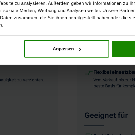
Website zu analysieren. Außerdem geben wir Informationen zu I
EN
U
r soziale Medien, Werbung und Analysen weiter. Unsere Partner
 Daten zusammen, die Sie ihnen bereitgestellt haben oder die s
Detailreich & Umf
n.
chnellen Überblick.
Alle relevanten Einflu
Für Ämter & Behö
Anpassen
es, was Sie brauchen,
Erfüllt alle gesetzlic
Zwecke.
Flexibel einsetzba
nauigkeit zu verzichten.
Vom Verkauf bis zur N
beste Basis für komp
Geeignet für