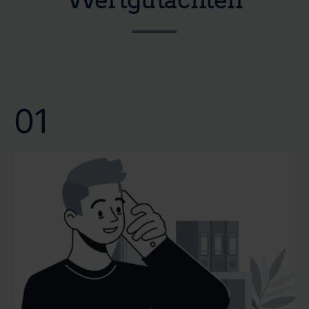
unnötige Verzögerungen zu treffen. Ihre Zeit ist kostbar
Gutachtenerstellung helfen wir Ihnen, Ihre Pläne ohne
und wir bei CERTA respektieren dies. Verlassen Sie sich
lange Wartezeiten voranzutreiben. Wir bei CERTA
auf unsere schnelle und zuverlässige Terminvergabe.
wissen, dass eine schnelle Gutachtenerstellung nicht nur
Wir garantieren Ihnen eine professionelle Bewertung
Bequemlichkeit bedeutet, sondern oft eine notwendige
Ihrer Immobilie genau dann, wenn Sie sie benötigen.
Voraussetzung für Ihre weiteren Entscheidungen ist.
01
Vertrauen Sie auf unsere Kompetenz und Effizienz, um
Ihr Wertgutachten oder Verkehrswertgutachten
pünktlich und mit höchster Präzision zu erhalten.