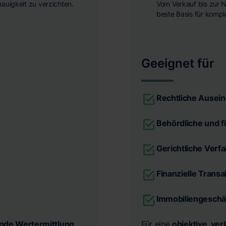
nauigkeit zu verzichten.
Vom Verkauf bis zur N
beste Basis für komp
Geeignet für
Rechtliche Ausei
Behördliche und f
Gerichtliche Verf
Finanzielle Trans
Immobiliengeschä
ende Wertermittlung
,
Für eine
objektive, ver