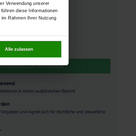
hrer Verwendung unserer
 führen diese Informationen
ie im Rahmen Ihrer Nutzung
FESTPREIS INKL. MWST.
3.490 €
Alle zulassen
NVERBINDLICH ANFRAGEN
assend
ssfaktoren in einem ausführlichen Bericht
rden
he Vorgaben und eignet sich für rechtliche und steuerliche
r