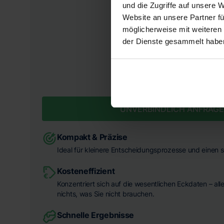
und die Zugriffe auf unsere 
Website an unsere Partner fü
möglicherweise mit weiteren
der Dienste gesammelt habe
FESTPREIS INKL. MWST.
1.490 €
UNVERBINDLICH ANFRAG
Kompakt & Präzise
Ideal für kleinere Entscheidungsprozesse und einen s
Kosteneffizient
Konzentriert sich auf die wesentlichen Eckdaten – all
nichts, was Sie nicht brauchen.
Schnelle Ergebnisse