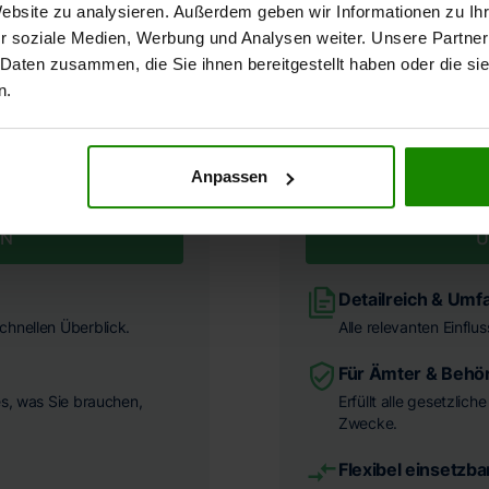
Website zu analysieren. Außerdem geben wir Informationen zu I
r soziale Medien, Werbung und Analysen weiter. Unsere Partner
 Daten zusammen, die Sie ihnen bereitgestellt haben oder die s
n.
Anpassen
EN
U
Detailreich & Umf
chnellen Überblick.
Alle relevanten Einflu
Für Ämter & Behö
es, was Sie brauchen,
Erfüllt alle gesetzlic
Zwecke.
Flexibel einsetzba