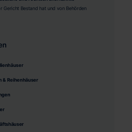
vor Gericht Bestand hat und von Behörden
en
lienhäuser
n & Reihenhäuser
ngen
er
äftshäuser