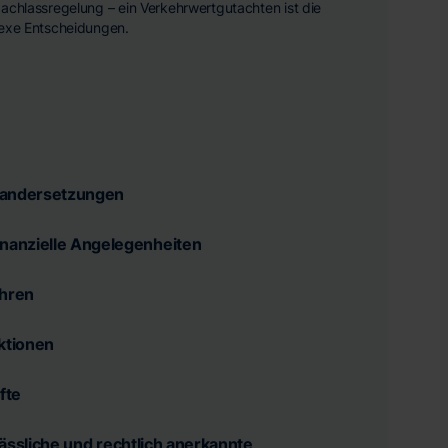
achlassregelung – ein Verkehrwertgutachten ist die
lexe Entscheidungen.
nandersetzungen
inanzielle Angelegenheiten
ahren
aktionen
fte
lässliche und rechtlich anerkannte