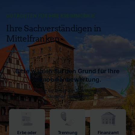
GUTACHTEN FÜR IHRE ERBIMMOBILIE
Ihre Sachverständigen in
Mittelfranken
Bitte wählen Sie den Grund für Ihre
Immobilienbewertung.
Finden Sie in nur drei Schritten das
passende Gutachten.
Erbe oder
Trennung
Finanzamt