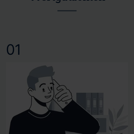
unnötige Verzögerungen zu treffen. Ihre Zeit ist kostbar
Gutachtenerstellung helfen wir Ihnen, Ihre Pläne ohne
und wir bei CERTA respektieren dies. Verlassen Sie sich
lange Wartezeiten voranzutreiben. Wir bei CERTA
auf unsere schnelle und zuverlässige Terminvergabe.
wissen, dass eine schnelle Gutachtenerstellung nicht nur
Wir garantieren Ihnen eine professionelle Bewertung
Bequemlichkeit bedeutet, sondern oft eine notwendige
Ihrer Immobilie genau dann, wenn Sie sie benötigen.
Voraussetzung für Ihre weiteren Entscheidungen ist.
01
Vertrauen Sie auf unsere Kompetenz und Effizienz, um
Ihr Wertgutachten oder Verkehrswertgutachten
pünktlich und mit höchster Präzision zu erhalten.