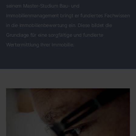
seinem Master-Studium Bau- und
Immobilienmanagement bringt er fundiertes Fachwissen
in die Immobilienbewertung ein. Diese bildet die
Grundlage für eine sorgfältige und fundierte
Wertermittlung Ihrer Immobilie.