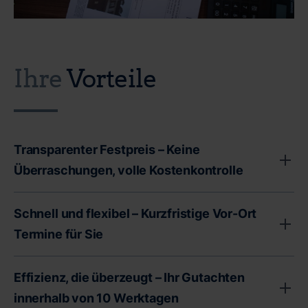
Ihre
Vorteile
Transparenter Festpreis – Keine
Überraschungen, volle Kostenkontrolle
Unser transparenter Festpreis garantiert Ihnen volle
Schnell und flexibel – Kurzfristige Vor-Ort
Kostenkontrolle - ohne versteckte Gebühren oder
Termine für Sie
unerwartete Zusatzkosten. Als Immobilienbesitzer
stehen Sie oft vor wichtigen finanziellen
Wir bei CERTA wissen, dass Zeit ein entscheidender
Effizienz, die überzeugt – Ihr Gutachten
Entscheidungen. Deshalb legen wir Wert auf absolute
Faktor bei der Immobilienbewertung ist. Deshalb bieten
Preistransparenz. Sie erhalten von uns ein
innerhalb von 10 Werktagen
wir Ihnen kurzfristige Termine vor Ort an, um schnell