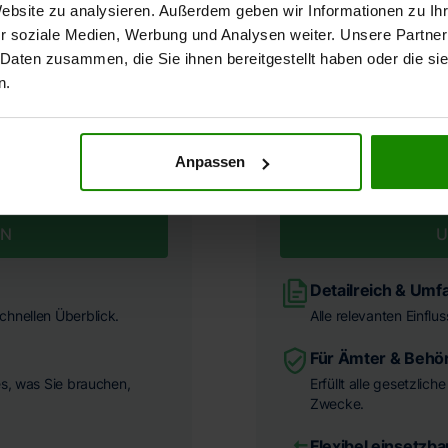
Website zu analysieren. Außerdem geben wir Informationen zu I
r soziale Medien, Werbung und Analysen weiter. Unsere Partner
 Daten zusammen, die Sie ihnen bereitgestellt haben oder die s
n.
Anpassen
EN
U
Detailreich & Umf
chnellen Überblick.
Alle relevanten Einflu
Für Ämter & Behö
es, was Sie brauchen,
Erfüllt alle gesetzlic
Zwecke.
Flexibel einsetzba