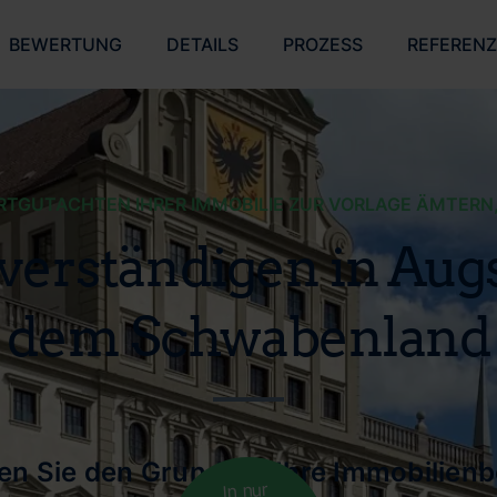
BEWERTUNG
DETAILS
PROZESS
REFEREN
GUTACHTEN IHRER IMMOBILIE ZUR VORLAGE ÄMTERN
verständigen in Au
dem Schwabenland
len Sie den Grund für Ihre Immobilien
In nur