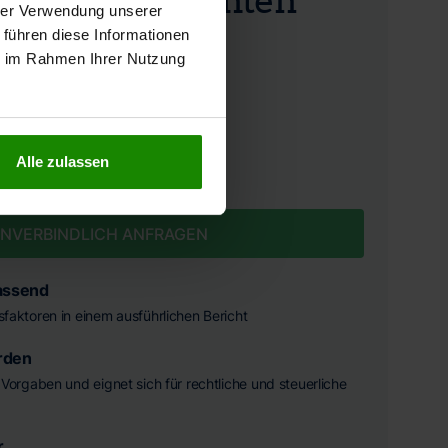
hrer Verwendung unserer
 führen diese Informationen
ie im Rahmen Ihrer Nutzung
FESTPREIS INKL. MWST.
3.490 €
Alle zulassen
NVERBINDLICH ANFRAGEN
assend
ssfaktoren in einem ausführlichen Bericht
rden
he Vorgaben und eignet sich für rechtliche und steuerliche
r