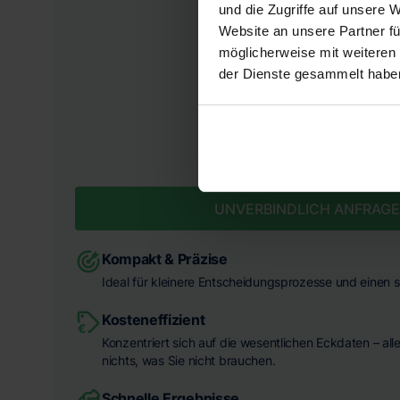
und die Zugriffe auf unsere 
Website an unsere Partner fü
möglicherweise mit weiteren
der Dienste gesammelt habe
FESTPREIS INKL. MWST.
1.490 €
UNVERBINDLICH ANFRAG
Kompakt & Präzise
Ideal für kleinere Entscheidungsprozesse und einen s
Kosteneffizient
Konzentriert sich auf die wesentlichen Eckdaten – all
nichts, was Sie nicht brauchen.
Schnelle Ergebnisse