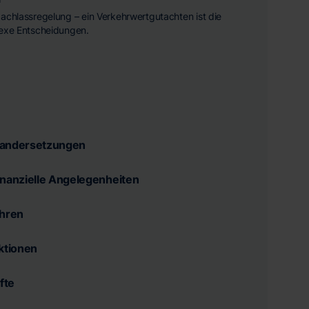
achlassregelung – ein Verkehrwertgutachten ist die
lexe Entscheidungen.
nandersetzungen
inanzielle Angelegenheiten
ahren
aktionen
fte