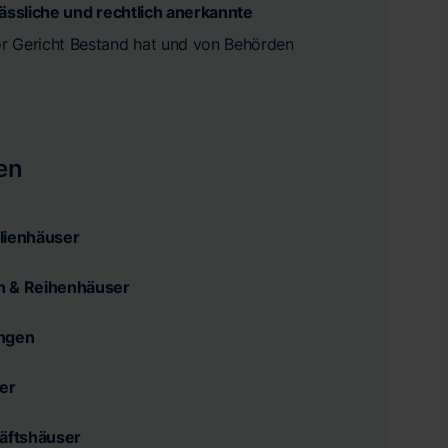
lässliche und rechtlich anerkannte
vor Gericht Bestand hat und von Behörden
en
lienhäuser
n & Reihenhäuser
ngen
er
äftshäuser