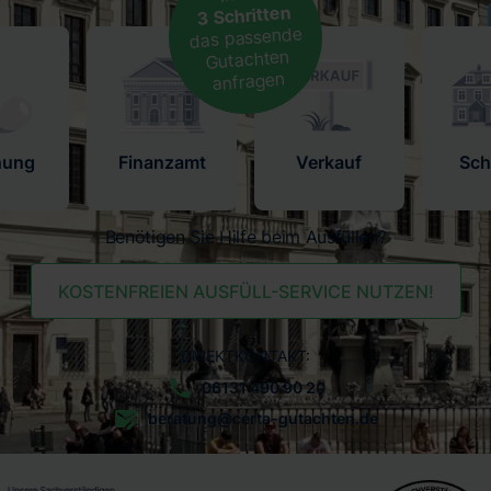
3 Schritten
das passende
Gutachten
anfragen
nung
Finanzamt
Verkauf
Sc
Benötigen Sie Hilfe beim Ausfüllen?
KOSTENFREIEN AUSFÜLL-SERVICE NUTZEN!
DIREKTKONTAKT:
06131 490 90 20
beratung@certa-gutachten.de