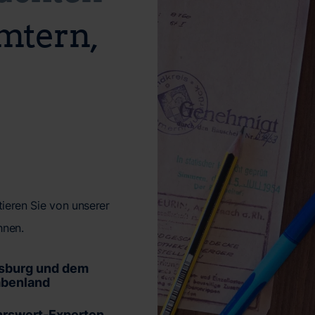
Ämtern,
ieren Sie von unserer
hnen.
gsburg und dem
benland
hrswert-Experten