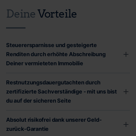
Deine
Vorteile
Steuerersparnisse und gesteigerte
Renditen durch erhöhte Abschreibung
Deiner vermieteten Immobilie
Der Immobilienmarkt in Deutschland bietet ein
Restnutzungsdauergutachten durch
erhebliches Investitionspotenzial, das von vielen
zertifizierte Sachverständige - mit uns bist
Vermietern nicht voll ausgeschöpft wird. Denn ein
du auf der sicheren Seite
Großteil aller vermieteten Immobilien in Deutschland
wird standardmäßig über einen Zeitraum von 50 Jahren
Eine Vielzahl von Bauwerken, insbesondere solche, die
abgeschrieben. Doch es gibt eine Möglichkeit, diesen
Absolut risikofrei dank unserer Geld-
älter als 30 Jahre sind, weisen in der Praxis eine
Prozess zu optimieren und Deine Erträge zu steigern:
zurück-Garantie
deutlich kürzere Nutzungsdauer als die gesetzlich