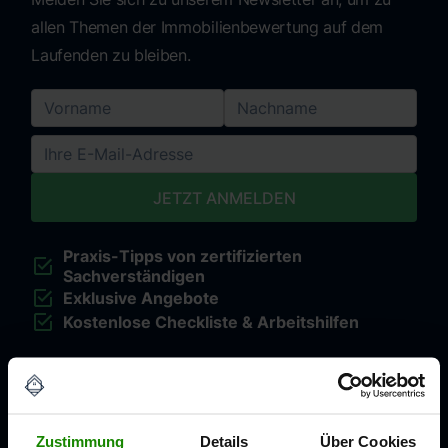
allen Themen der Immobilienbewertung auf dem
Laufenden zu bleiben.
Praxis-Tipps von zertifizierten
Sachverständigen
Exklusive Angebote
Kostenlose Checkliste & Arbeitshilfen
Ich möchte den CERTA Newsletter zu aktuellen Nachrichten, Tipps und Aktionen
gemäß der Datenschutzerklärung erhalten.
Sie können Ihre Einwilligung jederzeit mit Wirkung für die Zukunft widerrufen, indem
Sie die Abmeldeoption am Ende jedes Newsletters nutzen.
Zustimmung
Details
Über Cookies