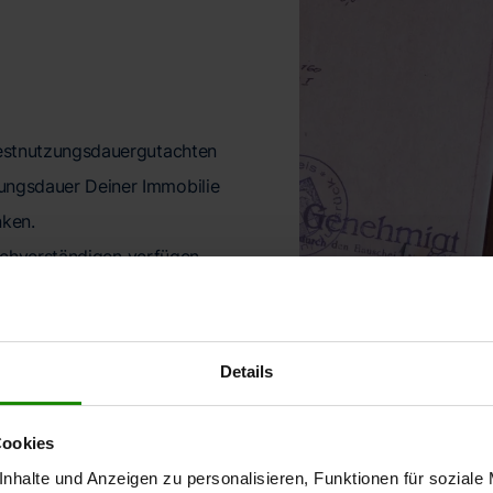
estnutzungsdauergutachten
ngsdauer Deiner Immobilie
nken.
achverständigen verfügen
die eine Anerkennung beim
n alle Kriterien, die seit
Details
ng des Bundesministeriums
 gestellt werden.
Cookies
ne professionelle Beratung
nhalte und Anzeigen zu personalisieren, Funktionen für soziale