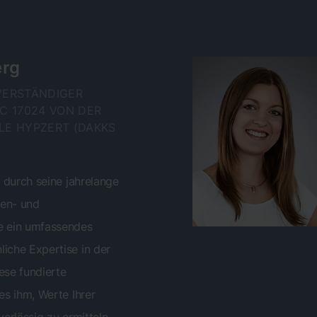
erg
HVERSTÄNDIGER
C 17024 VON DER Z
E HYPZERT (DAKKS A
 durch seine jahrelange
ien- und
e ein umfassendes
iche Expertise in der
ese fundierte
es ihm, Werte Ihrer