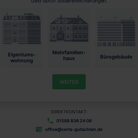
Geld durch Steuererleichterungen.
Mehrfamilien­
Eigentums­
Bürogebäude
haus
wohnung
WEITER
DIREKTKONTAKT:
01588 836 24 08
office@certa-gutachten.de