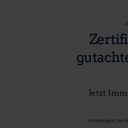
z
Zertif
gutacht
Jetzt Im
Ermittle jetzt die