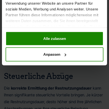
Verwendung unserer Website an unsere Partner für
soziale Medien, Werbung und Analysen weiter. Unsere
Rechtliche und
Partner führen diese Informationen möglicherweise mit
weiteren Daten zusammen, die Sie ihnen bereitgestellt
haben oder die sie im Rahmen Ihrer Nutzung der Dienste
steuerliche
gesammelt haben.
Alle zulassen
Auswirkungen der
Restnutzungsdauer
Anpassen
Steuerliche Abzüge
Die
korrekte Ermittlung der Restnutzungsdauer
kann
Ihnen signifikante steuerliche Vorteile bringen. Je kürzer
die Restnutzungsdauer, desto höher sind Ihre jährlichen
Abschreibungen, was Ihre steuerliche Belastung