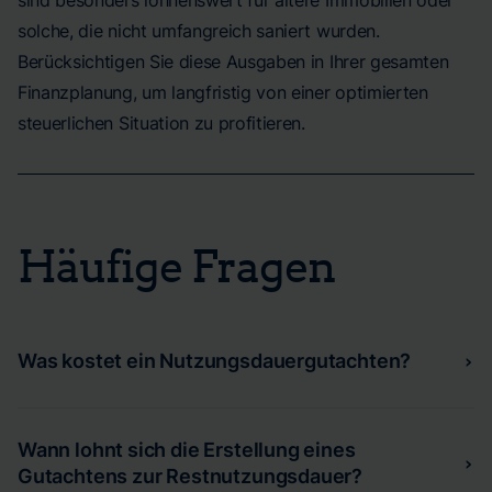
sind besonders lohnenswert für ältere Immobilien oder
solche, die nicht umfangreich saniert wurden.
Berücksichtigen Sie diese Ausgaben in Ihrer gesamten
Finanzplanung, um langfristig von einer optimierten
steuerlichen Situation zu profitieren.
Häufige Fragen
Was kostet ein Nutzungsdauergutachten?
›
Ein Gutachten zur
Restnutzungsdauer einer Immobilie
kostet in der Regel ab 790 Euro. Die Kosten können je
Wann lohnt sich die Erstellung eines
›
nach Komplexität des Objekts und des Umfangs der
Gutachtens zur Restnutzungsdauer?