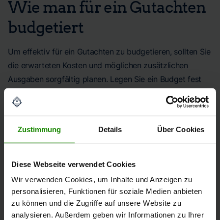
Wie man für ein Gutachten
budgetiert
Um effektiv für ein Gutachten zu budgetieren, sollten Sie
die erwarteten Kosten und möglichen zusätzlichen
Ausgaben sorgfältig planen. Legen Sie ein Budget fest
und berücksichtigen Sie die erforderlichen Rücklagen für
eventuell erforderliche
Instandhaltungsmaßnahmen
oder Renovierungen basierend auf den Ergebnissen des
Zustimmung
Details
Über Cookies
Gutachtens. Es könnte hilfreich sein, Angebote von
verschiedenen Gutachtern einzuholen und diese zu
vergleichen.
Diese Webseite verwendet Cookies
Wir verwenden Cookies, um Inhalte und Anzeigen zu
Zusätzlich sollten Sie sicherstellen, dass Sie auch für
personalisieren, Funktionen für soziale Medien anbieten
eventuelle unvorhergesehene Kosten in Ihrem Budget
zu können und die Zugriffe auf unsere Website zu
genügend Spielraum haben.
analysieren. Außerdem geben wir Informationen zu Ihrer