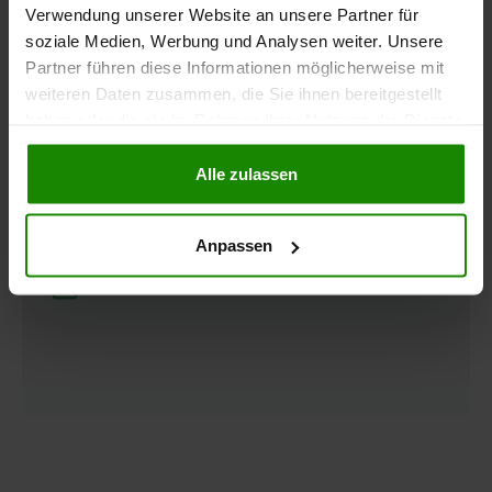
Verwendung unserer Website an unsere Partner für
Restnutzungsdauergutachten
soziale Medien, Werbung und Analysen weiter. Unsere
eines DIN EN ISO / IEC 17024 zertifizierten
Partner führen diese Informationen möglicherweise mit
Sachverständigen auf ca. 20–30 Seiten
weiteren Daten zusammen, die Sie ihnen bereitgestellt
haben oder die sie im Rahmen Ihrer Nutzung der Dienste
Berechnung der Restnutzungsdauer
gesammelt haben.
nach den aktuellsten Vorgaben durch das
Alle zulassen
Bundesministerium für Finanzen (BMF)
Bild- und Textdokumentation
Anpassen
Objektaufnahmetermin (Optional)