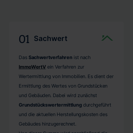
das. Verlassen Sie sich auf unsere zügige und
Pläne ohne unnötige Verzögerungen umzusetzen. Wir
verlässliche Terminvergabe. Wir garantieren Ihnen eine
bei CERTA wissen, dass eine schnelle Erstellung des
fachgerechte Schätzung Ihrer Immobilie genau dann,
Gutachtens nicht nur eine Frage der Bequemlichkeit ist,
wenn Sie sie benötigen.
sondern oft die Grundlage für Ihre weiteren
01
Sachwert
Entscheidungen darstellt. Vertrauen Sie auf unsere
Kompetenz und Effizienz, um Ihr Wert- oder
Das
Sachwertverfahren
ist nach
Verkehrswertgutachten termingerecht und mit höchster
Genauigkeit zu erhalten.
ImmoWertV
ein Verfahren zur
Wertermittlung von Immobilien. Es dient der
Ermittlung des Wertes von Grundstücken
und Gebäuden. Dabei wird zunächst
Grundstückswertermittlung
durchgeführt
und die aktuellen Herstellungskosten des
Gebäudes hinzugerechnet.