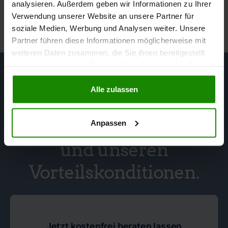
gemäß der Beleihungswertverordnung (BelWertV).
analysieren. Außerdem geben wir Informationen zu Ihrer
Verwendung unserer Website an unsere Partner für
soziale Medien, Werbung und Analysen weiter. Unsere
Partner führen diese Informationen möglicherweise mit
weiteren Daten zusammen, die Sie ihnen bereitgestellt
haben oder die sie im Rahmen Ihrer Nutzung der Dienste
gesammelt haben.
Alle zulassen
Profitieren Sie ab sofort
von dieser Erfahrung
Anpassen
und unseren
Vorteilskonditionen.
Jetzt kostenfrei beraten lassen