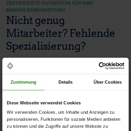
ZERTIFIZIERTE GUTACHTER FÜR IHRE
IMMOBILIENBEWERTUNG
Nicht genug
Mitarbeiter? Fehlende
Spezialisierung?
Wir als unabhängige Sachverständige für
Zustimmung
Details
Über Cookies
Immobilienbewertung bieten Banken und
Finanzdienstleistern die Erstellung von Verkehrswert-
und Beleihungswertgutachten an.
Diese Webseite verwendet Cookies
Diese entsprechen den rechtlichen Grundlagen zur
Wir verwenden Cookies, um Inhalte und Anzeigen zu
Ermittlung des Verkehrswertes einer Immobilie gemäß §
personalisieren, Funktionen für soziale Medien anbieten
194 des Baugesetzbuches und des Beleihungswertes
zu können und die Zugriffe auf unsere Website zu