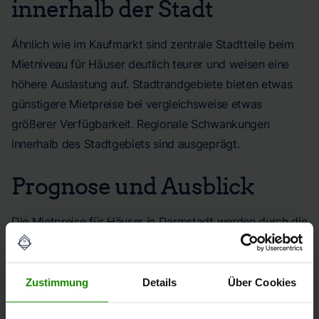
innerhalb der Stadt
Ähnlich wie im Kaufmarkt sind zentrale Stadtteile beim
Mietniveau für Häuser deutlich teurer und weisen eine
höhere Auslastung auf. Stadtrandgebiete bieten etwas
günstigere Mietpreise bei vergleichsweise etwas
größerer Verfügbarkeit. Regionale Schwankungen
innerhalb des Stadtgebiets sind ausgeprägt.
Prognose und Ausblick
Die Mietpreise für Häuser in Darmstadt werden durch die
anhaltende Knappheit und geringe Neubauaktivität
weiter gestützt. Experten erwarten einen moderaten und
nachhaltigen Preisanstieg. Solange keine signifikante
Zustimmung
Details
Über Cookies
Belebung der Bautätigkeit einsetzt, bleibt das Angebot