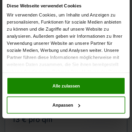
eng und die Nachfrage stabil.
Diese Webseite verwendet Cookies
Wir verwenden Cookies, um Inhalte und Anzeigen zu
personalisieren, Funktionen für soziale Medien anbieten
4. Wohnungen zur
zu können und die Zugriffe auf unsere Website zu
analysieren. Außerdem geben wir Informationen zu Ihrer
Miete
Verwendung unserer Website an unsere Partner für
soziale Medien, Werbung und Analysen weiter. Unsere
Partner führen diese Informationen möglicherweise mit
weiteren Daten zusammen, die Sie ihnen bereitgestellt
PREISSPANNE
haben oder die sie im Rahmen Ihrer Nutzung der Dienste
8 € – 17 € pro qm
gesammelt haben.
Alle zulassen
Anpassen
DURCHSCHNITT EIN-/ZWEIFAMILIENHÄUSER
13 € pro qm