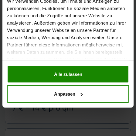
Wir verwenden Cookies, um Inhalte und Anzeigen zu
Eigentumsoption für Teile der Nachfrage verschließen,
personalisieren, Funktionen für soziale Medien anbieten
dürfte der Druck auf den Mietmarkt weiter anhalten. Eine
zu können und die Zugriffe auf unsere Website zu
deutliche Entspannung ist ohne signifikante
analysieren. Außerdem geben wir Informationen zu Ihrer
Neubauaktivität nicht in Sicht.
Verwendung unserer Website an unsere Partner für
soziale Medien, Werbung und Analysen weiter. Unsere
Partner führen diese Informationen möglicherweise mit
4. Wohnungen zur
weiteren Daten zusammen, die Sie ihnen bereitgestellt
haben oder die sie im Rahmen Ihrer Nutzung der Dienste
gesammelt haben.
Miete
Alle zulassen
Anpassen
PREISSPANNE
7 € – 14 € pro qm