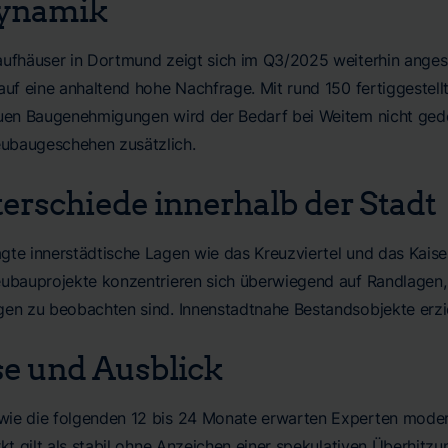
ynamik
aufhäuser in Dortmund zeigt sich im Q3/2025 weiterhin anges
 auf eine anhaltend hohe Nachfrage. Mit rund 150 fertiggestel
euen Baugenehmigungen wird der Bedarf bei Weitem nicht ge
ubaugeschehen zusätzlich.
erschiede innerhalb der Stadt
te innerstädtische Lagen wie das Kreuzviertel und das Kaisers
eubauprojekte konzentrieren sich überwiegend auf Randlagen
gen zu beobachten sind. Innenstadtnahe Bestandsobjekte erzi
e und Ausblick
ie die folgenden 12 bis 24 Monate erwarten Experten modera
rkt gilt als stabil ohne Anzeichen einer spekulativen Überhitz