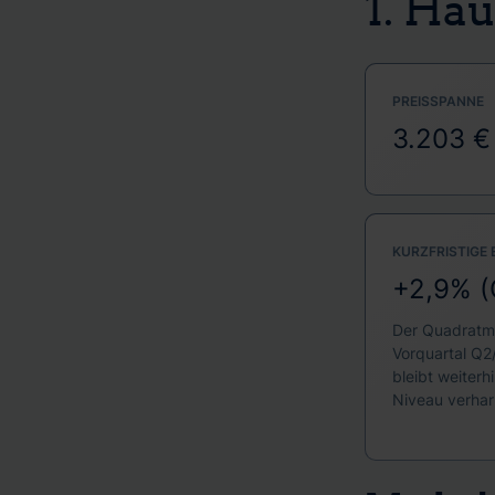
1. Hä
PREISSPANNE
3.203 €
KURZFRISTIGE
+2,9% (
Der Quadratme
Vorquartal Q2
bleibt weiter
Niveau verharr