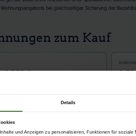
Wohnungsangebots bei gleichzeitiger Sicherung der Bezahlba
hnungen zum Kauf
DURCHSC
 – 3.553 € pro qm
2.73
Details
 ENTWICKLUNG
JAHRESE
AKTUELL
Q2 zu Q3 2025)
+2,5
Cookies
ittliche Quadratmeterpreis für
Im Jahre
nhalte und Anzeigen zu personalisieren, Funktionen für soziale
nungen stieg von rund 2.640 Euro im Q2/2025