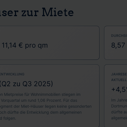
user zur Miete
DURCHSC
 11,14 € pro qm
8,57
 ENTWICKLUNG
JAHRESE
AKTUELL
(Q2 zu Q3 2025)
+4,5
en Mietpreise für Wohnimmobilien stiegen im
Im Jahre
 Vorquartal um rund 1,06 Prozent. Für das
Dortmun
egment der Miet-Häuser liegen keine gesonderten
dürfte 
doch dürfte die Entwicklung dem allgemeinen
allgemei
d folgen.