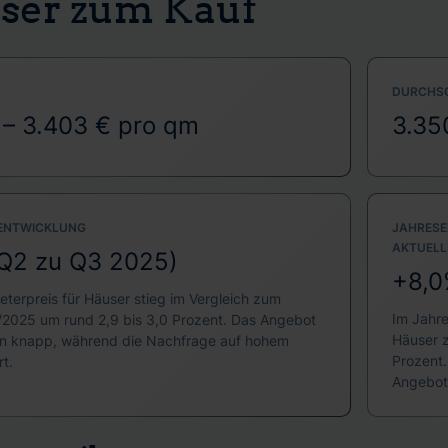
user zum Kauf
DURCHSC
 – 3.403 € pro qm
3.35
 ENTWICKLUNG
JAHRESE
AKTUELL
Q2 zu Q3 2025)
+8,0
terpreis für Häuser stieg im Vergleich zum
Im Jahr
/2025 um rund 2,9 bis 3,0 Prozent. Das Angebot
Häuser z
hin knapp, während die Nachfrage auf hohem
Prozent
t.
Angebot 