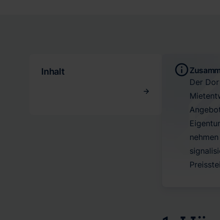
Zusamm
Inhalt
Der Dor
Mietent
Angebot
Eigentu
nehmen 
signali
Preisste