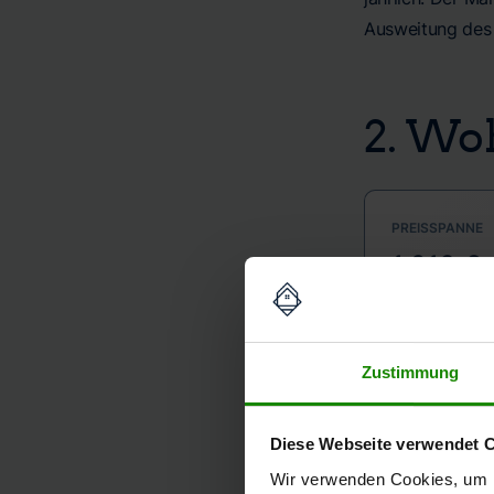
Ausweitung des 
2. Wo
PREISSPANNE
1.913 €
Zustimmung
KURZFRISTIGE
+3,7% (
Diese Webseite verwendet 
Der durchschn
Wir verwenden Cookies, um I
Eigentumswoh