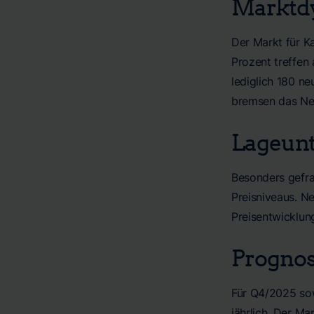
Marktd
Der Markt für K
Prozent treffen
lediglich 180 n
bremsen das Ne
Lageunt
Besonders gefrag
Preisniveaus. N
Preisentwicklun
Prognos
Für Q4/2025 sow
jährlich. Der Ma