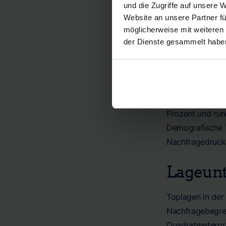
auf etwa 2.73
und die Zugriffe auf unsere 
Prozent entsp
Website an unsere Partner fü
minimalem Lee
möglicherweise mit weiteren
an.
der Dienste gesammelt habe
Marktd
Der Markt für E
Prozent und run
Demografische T
Nachfragedruck 
Lageunt
Toplagen in der 
Nachfragebegre
Quadratmeterpre