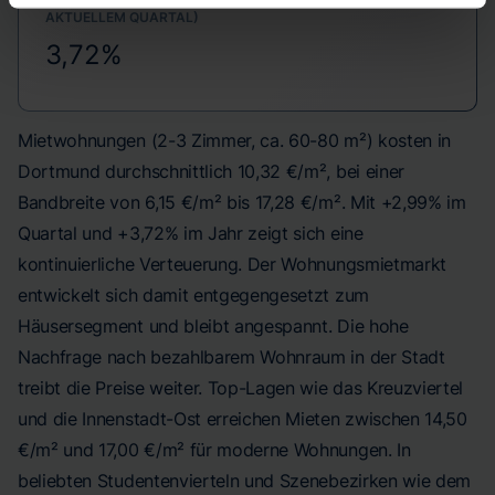
AKTUELLEM QUARTAL)
3,72%
Mietwohnungen (2-3 Zimmer, ca. 60-80 m²) kosten in
Dortmund durchschnittlich 10,32 €/m², bei einer
Bandbreite von 6,15 €/m² bis 17,28 €/m². Mit +2,99% im
Quartal und +3,72% im Jahr zeigt sich eine
kontinuierliche Verteuerung. Der Wohnungsmietmarkt
entwickelt sich damit entgegengesetzt zum
Häusersegment und bleibt angespannt. Die hohe
Nachfrage nach bezahlbarem Wohnraum in der Stadt
treibt die Preise weiter. Top-Lagen wie das Kreuzviertel
und die Innenstadt-Ost erreichen Mieten zwischen 14,50
€/m² und 17,00 €/m² für moderne Wohnungen. In
beliebten Studentenvierteln und Szenebezirken wie dem