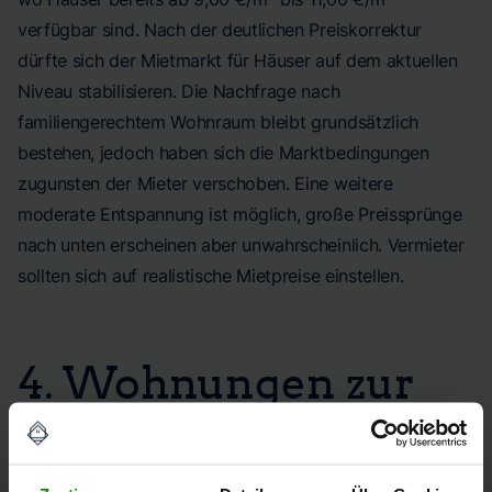
verfügbar sind. Nach der deutlichen Preiskorrektur
dürfte sich der Mietmarkt für Häuser auf dem aktuellen
Niveau stabilisieren. Die Nachfrage nach
familiengerechtem Wohnraum bleibt grundsätzlich
bestehen, jedoch haben sich die Marktbedingungen
zugunsten der Mieter verschoben. Eine weitere
moderate Entspannung ist möglich, große Preissprünge
nach unten erscheinen aber unwahrscheinlich. Vermieter
sollten sich auf realistische Mietpreise einstellen.
4. Wohnungen zur
Miete