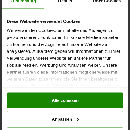
Zustimmung
Details
Über Cookies
PREISSPANNE
6 - 17 €/qm
Diese Webseite verwendet Cookies
Wir verwenden Cookies, um Inhalte und Anzeigen zu
personalisieren, Funktionen für soziale Medien anbieten
zu können und die Zugriffe auf unsere Website zu
DURCHSCHNITT EIN-/ZWEIFAMILIENHÄUSER
analysieren. Außerdem geben wir Informationen zu Ihrer
10 €/qm
Verwendung unserer Website an unsere Partner für
soziale Medien, Werbung und Analysen weiter. Unsere
Partner führen diese Informationen möglicherweise mit
weiteren Daten zusammen, die Sie ihnen bereitgestellt
haben oder die sie im Rahmen Ihrer Nutzung der Dienste
KURZFRISTIGE ENTWICKLUNG
gesammelt haben.
2,99%
Alle zulassen
Anpassen
JAHRESENTWICKLUNG (VORJAHRESQUARTAL ZU