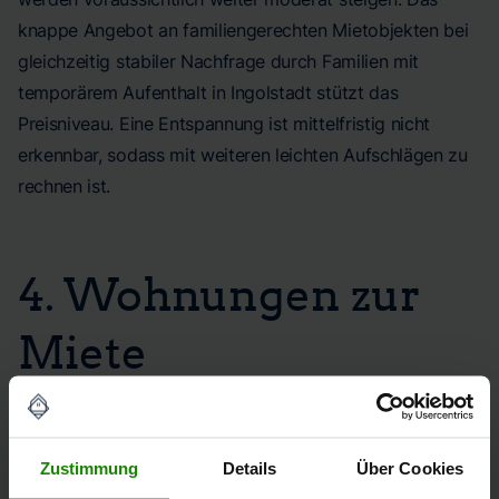
knappe Angebot an familiengerechten Mietobjekten bei
gleichzeitig stabiler Nachfrage durch Familien mit
temporärem Aufenthalt in Ingolstadt stützt das
Preisniveau. Eine Entspannung ist mittelfristig nicht
erkennbar, sodass mit weiteren leichten Aufschlägen zu
rechnen ist.
4. Wohnungen zur
Miete
PREISSPANNE
Zustimmung
Details
Über Cookies
10 - 22 €/qm