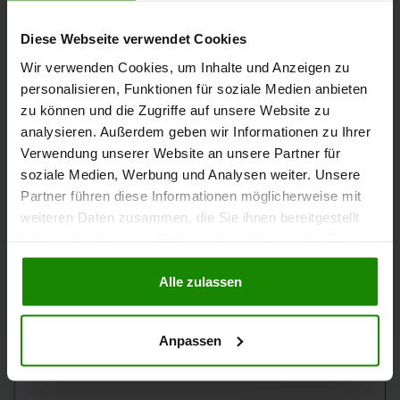
Diese Webseite verwendet Cookies
Wir verwenden Cookies, um Inhalte und Anzeigen zu
DURCHSCHNITT EIN-/ZWEIFAMILIENHÄUSER
personalisieren, Funktionen für soziale Medien anbieten
14 €/qm
zu können und die Zugriffe auf unsere Website zu
analysieren. Außerdem geben wir Informationen zu Ihrer
Verwendung unserer Website an unsere Partner für
soziale Medien, Werbung und Analysen weiter. Unsere
Partner führen diese Informationen möglicherweise mit
KURZFRISTIGE ENTWICKLUNG
weiteren Daten zusammen, die Sie ihnen bereitgestellt
0,85%
haben oder die sie im Rahmen Ihrer Nutzung der Dienste
gesammelt haben.
Alle zulassen
JAHRESENTWICKLUNG (VORJAHRESQUARTAL ZU
AKTUELLEM QUARTAL)
Anpassen
5,26%