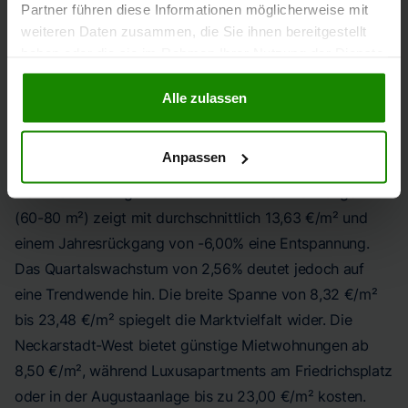
Partner führen diese Informationen möglicherweise mit
weiteren Daten zusammen, die Sie ihnen bereitgestellt
haben oder die sie im Rahmen Ihrer Nutzung der Dienste
JAHRESENTWICKLUNG (VORJAHRESQUARTAL ZU
gesammelt haben.
AKTUELLEM QUARTAL)
Alle zulassen
-6,00%
Anpassen
Der Mietwohnungsmarkt für 2-3 Zimmer Wohnungen
(60-80 m²) zeigt mit durchschnittlich 13,63 €/m² und
einem Jahresrückgang von -6,00% eine Entspannung.
Das Quartalswachstum von 2,56% deutet jedoch auf
eine Trendwende hin. Die breite Spanne von 8,32 €/m²
bis 23,48 €/m² spiegelt die Marktvielfalt wider. Die
Neckarstadt-West bietet günstige Mietwohnungen ab
8,50 €/m², während Luxusapartments am Friedrichsplatz
oder in der Augustaanlage bis zu 23,00 €/m² kosten.