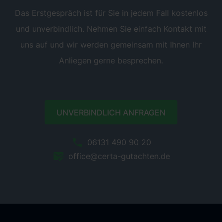
Das Erstgespräch ist für Sie in jedem Fall kostenlos
und unverbindlich. Nehmen Sie einfach Kontakt mit
uns auf und wir werden gemeinsam mit Ihnen Ihr
Anliegen gerne besprechen.
UNVERBINDLICH ANFRAGEN
06131 490 90 20
office@certa-gutachten.de