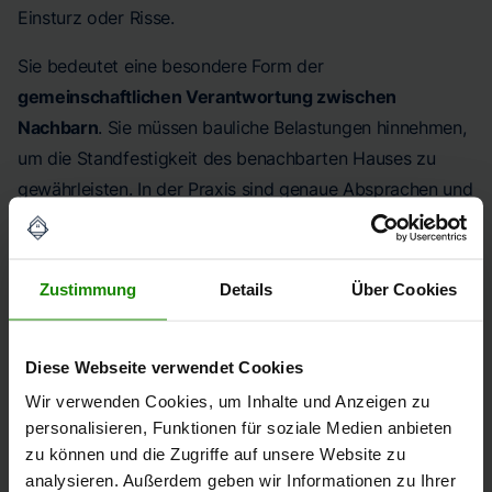
Einsturz oder Risse.
Sie bedeutet eine besondere Form der
gemeinschaftlichen Verantwortung zwischen
Nachbarn
. Sie müssen bauliche Belastungen hinnehmen,
um die Standfestigkeit des benachbarten Hauses zu
gewährleisten. In der Praxis sind genaue Absprachen und
Dokumentationen nötig, um Rechte und Pflichten klar zu
definieren und Konflikte zu vermeiden.
Zustimmung
Details
Über Cookies
Vereinigungsbaulast:
Grundstücke als Einheit
Diese Webseite verwendet Cookies
nutzen
Wir verwenden Cookies, um Inhalte und Anzeigen zu
personalisieren, Funktionen für soziale Medien anbieten
zu können und die Zugriffe auf unsere Website zu
Mit einer Vereinigungsbaulast können zwei getrennte
analysieren. Außerdem geben wir Informationen zu Ihrer
Grundstücke offiziell als eine Einheit betrachtet werden.