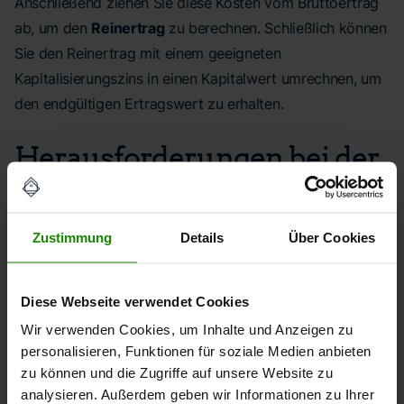
Anschließend ziehen Sie diese Kosten vom Bruttoertrag
ab, um den
Reinertrag
zu berechnen. Schließlich können
Sie den Reinertrag mit einem geeigneten
Kapitalisierungszins in einen Kapitalwert umrechnen, um
den endgültigen Ertragswert zu erhalten.
Herausforderungen bei der
Anwendung
Zustimmung
Details
Über Cookies
Die Anwendung des Ertragswertverfahrens kann mit
einigen
Herausforderungen
verbunden sein.
Entscheidende Faktoren sind die
Marktgerechtheit
der
Diese Webseite verwendet Cookies
bewirtschaftungskosten und die Zuverlässigkeit der
Wir verwenden Cookies, um Inhalte und Anzeigen zu
Ertragsprognosen. Außerdem kann es schwierig sein,
personalisieren, Funktionen für soziale Medien anbieten
den richtigen Kapitalisierungszins zu bestimmen, da
zu können und die Zugriffe auf unsere Website zu
dieser das Risiko und die Renditeansprüche
analysieren. Außerdem geben wir Informationen zu Ihrer