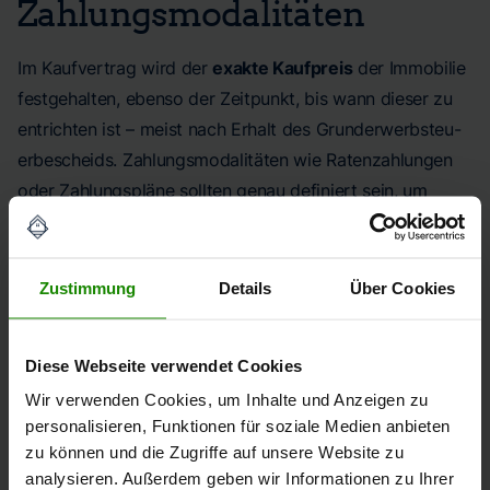
Zahlungsmodalitäten
Im Kaufvertrag wird der
exakte Kaufpreis
der Immobilie
festgehalten, ebenso der Zeitpunkt, bis wann dieser zu
entrichten ist – meist nach Erhalt des Grund­er­werb­steu­
er­be­scheids. Zahlungsmodalitäten wie Ratenzahlungen
oder Zahlungspläne sollten genau definiert sein, um
Missverständnisse zu vermeiden. Üblich ist die
Überweisung auf ein Notaranderkonto, das den Schutz
beider Parteien sicherstellt. Achten Sie darauf, dass klare
Zustimmung
Details
Über Cookies
Regelungen zur Zahlungssicherheit und Fälligkeit
enthalten sind.
Diese Webseite verwendet Cookies
Aufteilung der
Wir verwenden Cookies, um Inhalte und Anzeigen zu
personalisieren, Funktionen für soziale Medien anbieten
Nebenkosten
zu können und die Zugriffe auf unsere Website zu
analysieren. Außerdem geben wir Informationen zu Ihrer