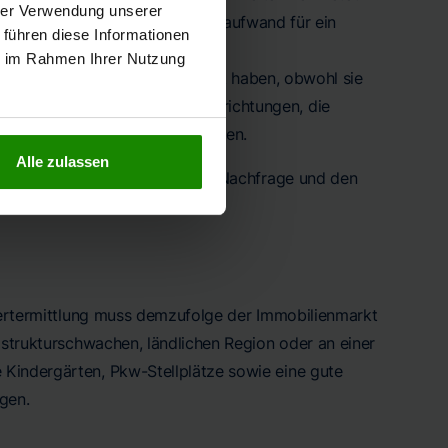
hrer Verwendung unserer
llerdings kann der Managementaufwand für ein
 führen diese Informationen
ie im Rahmen Ihrer Nutzung
eten, können einen hohen Wert haben, obwohl sie
 Qualität der Gemeinschaftseinrichtungen, die
sanbindungen beeinflusst werden.
Alle zulassen
lie stark von der spezifischen Nachfrage und den
 Wertermittlung muss demzufolge der Immobilienmarkt
r strukturschwachen, ländlichen Region oder an einer
 Kindergärten, Pkw-Stellplätze sowie eine gute
gen.