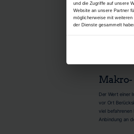
und die Zugriffe auf unsere 
werden kön
Website an unsere Partner fü
Mehrfamili
möglicherweise mit weiteren
Wohnung
der Dienste gesammelt habe
weniger Pl
Aussicht u
Letztendlich hä
Vorlieben der po
Makro- 
Der Wert einer 
vor Ort Berücksi
viel befahrenen
Anbindung an de