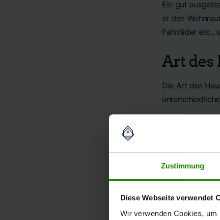
Ein gut ausgesta
er den Wohnraum 
Fahrräder etc.,
Art des
Die Art des Hau
unterschiedliche
Einfamilie
ist. Sie v
bieten. Da
Reihenhau
Zustimmung
weniger Gr
bieten und
Diese Webseite verwendet 
im Verglei
Wir verwenden Cookies, um I
Mehrfamil