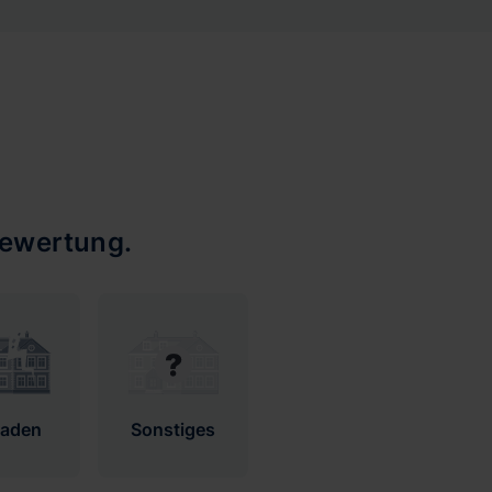
bewertung.
haden
Sonstiges