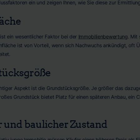
lussfaktoren ein und zeigen Ihnen, wie Sie diese zur Ermittlu
äche
st ein wesentlicher Faktor bei der
Immobilienbewertung
. Mit
fläche ist von Vorteil, wenn sich Nachwuchs ankündigt, of
itet.
tücksgröße
chtiger Aspekt ist die Grundstücksgröße. Je größer das dazu
roßes Grundstück bietet Platz für einen späteren Anbau, ein 
r und baulicher Zustand
lativ junge Immobilie müssen Käufer einen höheren Preis als fü