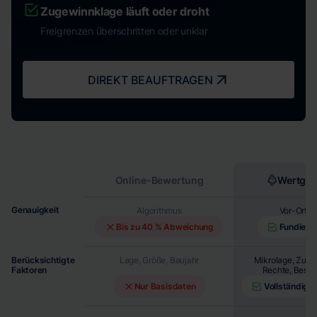
Zugewinnklage läuft oder droht
Freigrenzen überschritten oder unklar
DIREKT BEAUFTRAGEN
Online-Bewertung
Wertgut
Genauigkeit
Algorithmus
Vor-Ort-T
Bis zu 40 % Abweichung
Fundiert 
Berücksichtigte
Lage, Größe, Baujahr
Mikrolage, Zust
Faktoren
Rechte, Beson
Nur Basisdaten
Vollständig 