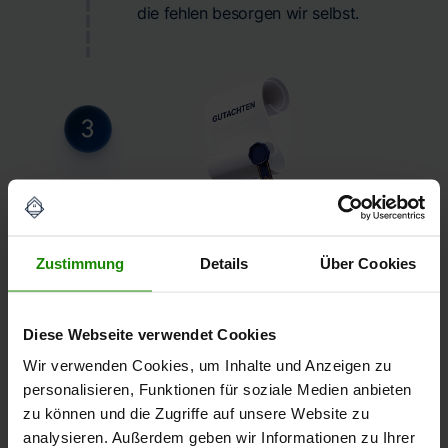
die fehlen besorgen wir selbst.
IN 10 WERKTAGEN
Zustimmung
Details
Über Cookies
Fertig und nicht angreifbar.
Ihr zertifiziertes Gutachten ist digital
Diese Webseite verwendet Cookies
signiert und sofort verwendbar.
Wir verwenden Cookies, um Inhalte und Anzeigen zu
Garantiert fachlich anerkannt vom
personalisieren, Funktionen für soziale Medien anbieten
Familiengericht, allen Behörden und
zu können und die Zugriffe auf unsere Website zu
Banken.
analysieren. Außerdem geben wir Informationen zu Ihrer