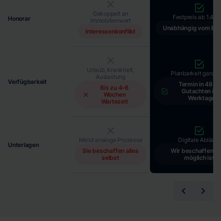
Gekoppelt an
Festpreis ab 1.490
Honorar
Immobilienwert
Unabhängig vom Erg
Interessenkonflikt
Urlaub, Krankheit,
Planbarkeit garanti
Auslastung
Verfügbarkeit
Termin in 48 Std
Bis zu 4–6
Gutachten in 
Wochen
Werktagen
Wartezeit
Meist analoge Prozesse
Digitale Abläufe
Unterlagen
Sie beschaffen alles
Wir beschaffen, 
selbst
möglich ist