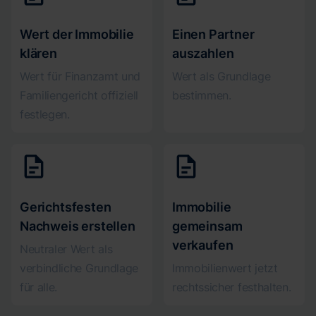
Wert der Immobilie
Einen Partner
klären
auszahlen
Wert für Finanzamt und
Wert als Grundlage
Familiengericht offiziell
bestimmen.
festlegen.
Gerichtsfesten
Immobilie
Nachweis erstellen
gemeinsam
verkaufen
Neutraler Wert als
verbindliche Grundlage
Immobilienwert jetzt
für alle.
rechtssicher festhalten.