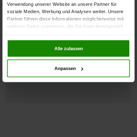
Verwendung unserer Website an unsere Partner für
eines DIN EN ISO / IEC 17024 zertifizierten
Sachverständigen auf ca. 20–30 Seiten
soziale Medien, Werbung und Analysen weiter. Unsere
Partner führen diese Informationen möglicherweise mit
Berechnung der Restnutzungsdauer
weiteren Daten zusammen, die Sie ihnen bereitgestellt
nach den aktuellsten Vorgaben durch das
haben oder die sie im Rahmen Ihrer Nutzung der Dienste
Bundesministerium für Finanzen (BMF)
gesammelt haben.
Alle zulassen
Bild- und Textdokumentation
Objektaufnahmetermin (Optional)
Anpassen