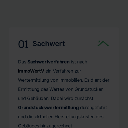
uns wichtig, und bei CERTA achten wir darauf, diese zu
entscheidend. Mit unserer zeitnahen
respektieren. Verlassen Sie sich auf unsere schnelle und
Gutachtenerstellung helfen wir Ihnen, Ihre Pläne ohne
zuverlässige Terminvergabe – für eine präzise
lange Wartezeiten voranzutreiben. Wir bei CERTA
Immobilienbewertung genau dann, wenn Sie sie
wissen, dass eine schnelle Gutachtenerstellung nicht nur
benötigen.
Bequemlichkeit bedeutet, sondern oft eine notwendige
01
Sachwert
Voraussetzung für Ihre weiteren Entscheidungen ist.
Vertrauen Sie auf unsere Kompetenz und Effizienz, um
Das
Sachwertverfahren
ist nach
Ihr Wertgutachten oder Verkehrswertgutachten
pünktlich und mit höchster Präzision zu erhalten.
ImmoWertV
ein Verfahren zur
Wertermittlung von Immobilien. Es dient der
Ermittlung des Wertes von Grundstücken
und Gebäuden. Dabei wird zunächst
Grundstückswertermittlung
durchgeführt
und die aktuellen Herstellungskosten des
Gebäudes hinzugerechnet.