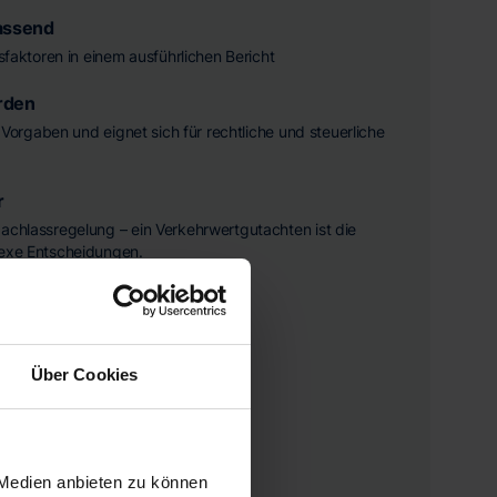
assend
ssfaktoren in einem ausführlichen Bericht
rden
he Vorgaben und eignet sich für rechtliche und steuerliche
r
achlassregelung – ein Verkehrwertgutachten ist die
lexe Entscheidungen.
Über Cookies
nandersetzungen
 Medien anbieten zu können
inanzielle Angelegenheiten