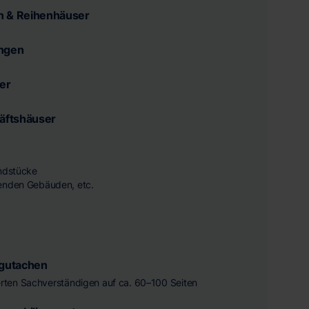
n & Reihenhäuser
ngen
er
äftshäuser
undstücke
enden Gebäuden, etc.
tgutachen
zierten Sachverständigen auf ca. 60–100 Seiten