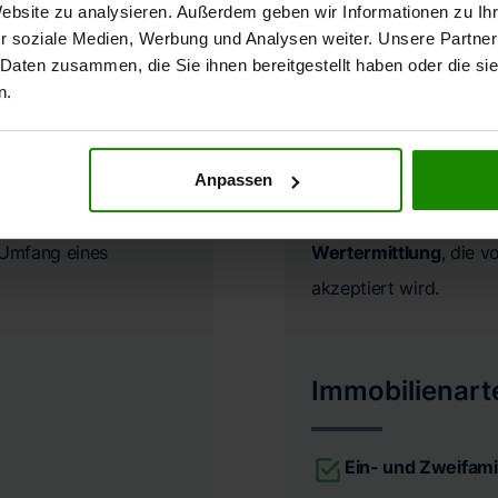
Website zu analysieren. Außerdem geben wir Informationen zu I
r soziale Medien, Werbung und Analysen weiter. Unsere Partner
Gerichtliche Verf
 Daten zusammen, die Sie ihnen bereitgestellt haben oder die s
n.
Finanzielle Trans
Immobiliengeschä
Anpassen
ende Wertermittlung
,
Für eine
objektive, ver
n Umfang eines
Wertermittlung
, die 
akzeptiert wird.
Immobilienart
Ein- und Zweifami