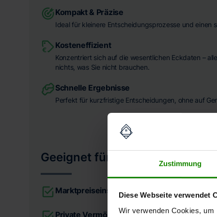
Kompakt & Präzise
Ideal für kleinere Entscheidungsprozesse und einen s
Kosteneffizient
Konzentriert sich auf die wesentlichen Eckdaten – all
nichts, was Sie nicht brauchen.
Schnelle Ergebnisse
Perfekt für kurzfristige Entscheidungen, ohne auf Ge
Geeignet für
Zustimmung
Marktpreiseinschätzungen
Diese Webseite verwendet 
Wir verwenden Cookies, um I
Private Vermögensermittlung