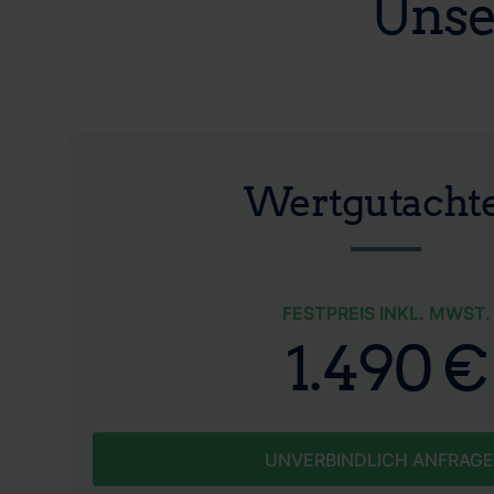
Unse
Wertgutacht
FESTPREIS INKL. MWST.
1.490 €
UNVERBINDLICH ANFRAG