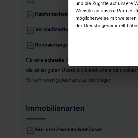
und die Zugriffe auf unsere 
Website an unsere Partner fü
Kaufentscheidungen
möglicherweise mit weiteren
der Dienste gesammelt habe
Verkaufsvorbereitungen
Renovierungsplanungen
Für eine
schnelle, kostengünstige und orientier
die einen guten Überblick bietet, ohne den volle
Verkehrswertgutachtens zu benötigen.
Immobilienarten
Ein- und Zweifamilienhäuser