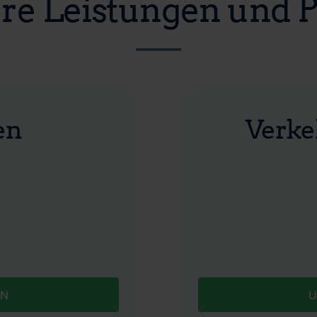
re Leistungen und P
en
Verke
EN
U