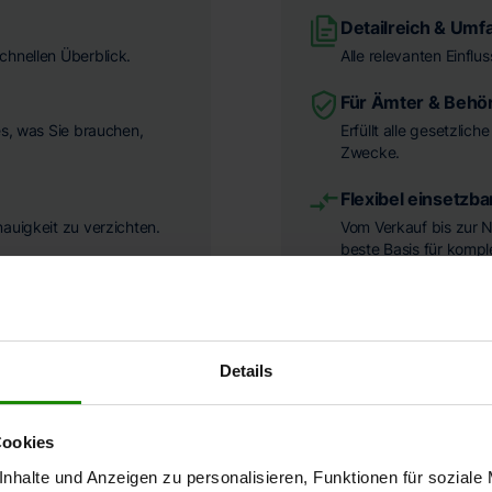
Detailreich & Umf
chnellen Überblick.
Alle relevanten Einflu
Für Ämter & Behö
es, was Sie brauchen,
Erfüllt alle gesetzlic
Zwecke.
Flexibel einsetzba
nauigkeit zu verzichten.
Vom Verkauf bis zur N
beste Basis für komp
Geeignet für
Details
Rechtliche Ausei
Cookies
nhalte und Anzeigen zu personalisieren, Funktionen für soziale
Behördliche und f