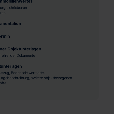
mmobilienwertes
vorgeschriebenen
hren
kumentation
ermin
ner Objektunterlagen
 fehlender Dokumente
tunterlagen
uszug, Bodenrichtwertkarte,
te Lagebeschreibung, weitere objektbezogenen
nfte