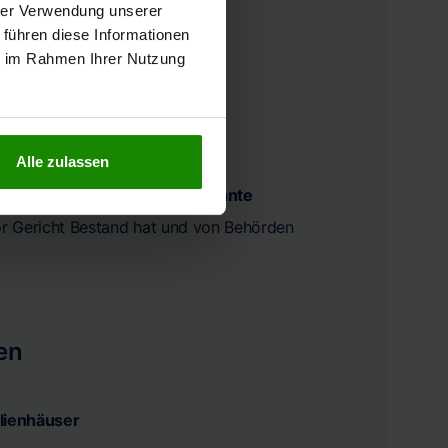
hrer Verwendung unserer
 führen diese Informationen
ahren
ie im Rahmen Ihrer Nutzung
aktionen
fte
Alle zulassen
lässliche und rechtlich anerkannte
vor Gericht Bestand hat und von Behörden
en
lienhäuser