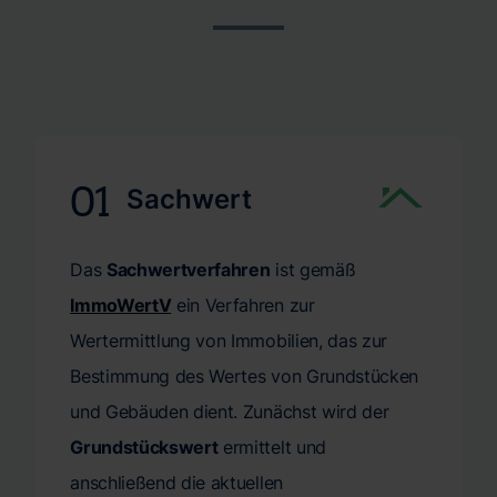
der sicheren Seite, sondern auch bei den Kosten.
Entscheidungen ohne unnötige Verzögerungen. Ihre Zeit
Mit unserer zeitnahen Gutachtenerstellung ermöglichen
ist kostbar und wir bei CERTA respektieren dies.
wir Ihnen, Ihre Pläne ohne Verzögerung umzusetzen. Wir
Verlassen Sie sich auf unsere schnelle und zuverlässige
wissen, dass eine schnelle Erstellung nicht nur bequem
Terminvergabe. Wir garantieren Ihnen eine
ist, sondern oft eine wesentliche Voraussetzung für Ihre
professionelle Schätzung Ihrer Immobilie genau dann,
weiteren Entscheidungen darstellt. Vertrauen Sie auf
wenn Sie sie benötigen.
unsere Kompetenz und Effizienz, um Ihr Wert- oder
01
Sachwert
Verkehrswertgutachten pünktlich und mit höchster
Präzision zu erhalten.
Das
Sachwertverfahren
ist gemäß
ImmoWertV
ein Verfahren zur
Wertermittlung von Immobilien, das zur
Bestimmung des Wertes von Grundstücken
und Gebäuden dient. Zunächst wird der
Grundstückswert
ermittelt und
anschließend die aktuellen