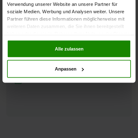
Verwendung unserer Website an unsere Partner für
Restnutzungsdauergutachten
soziale Medien, Werbung und Analysen weiter. Unsere
eines DIN EN ISO / IEC 17024 zertifizierten
Partner führen diese Informationen möglicherweise mit
Sachverständigen auf ca. 20–30 Seiten
weiteren Daten zusammen, die Sie ihnen bereitgestellt
haben oder die sie im Rahmen Ihrer Nutzung der Dienste
Berechnung der Restnutzungsdauer
gesammelt haben.
nach den aktuellsten Vorgaben durch das
Alle zulassen
Bundesministerium für Finanzen (BMF)
Bild- und Textdokumentation
Anpassen
Objektaufnahmetermin (Optional)