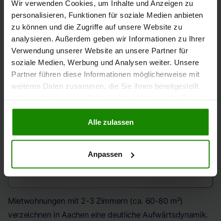
DURCHSCHNITT EIN-/ZWEIFAMILIENHÄUSER
Wir verwenden Cookies, um Inhalte und Anzeigen zu
personalisieren, Funktionen für soziale Medien anbieten
13 €/qm
zu können und die Zugriffe auf unsere Website zu
analysieren. Außerdem geben wir Informationen zu Ihrer
Verwendung unserer Website an unsere Partner für
soziale Medien, Werbung und Analysen weiter. Unsere
KURZFRISTIGE ENTWICKLUNG
Partner führen diese Informationen möglicherweise mit
3,58%
weiteren Daten zusammen, die Sie ihnen bereitgestellt
haben oder die sie im Rahmen Ihrer Nutzung der Dienste
gesammelt haben.
Alle zulassen
JAHRESENTWICKLUNG (VORJAHRESQUARTAL ZU
AKTUELLEM QUARTAL)
Anpassen
6,08%
Mietwohnungen mit 2-3 Zimmern (ca. 60-80 m²)
verzeichnen in Aachen eine deutliche Aufwärtsdynamik.