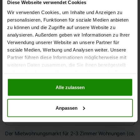
Diese Webseite verwendet Cookies
DURCHSCHNITT EIN-/ZWEIFAMILIENHÄUSER
Wir verwenden Cookies, um Inhalte und Anzeigen zu
8 €/qm
personalisieren, Funktionen für soziale Medien anbieten
zu können und die Zugriffe auf unsere Website zu
analysieren. Außerdem geben wir Informationen zu Ihrer
Verwendung unserer Website an unsere Partner für
soziale Medien, Werbung und Analysen weiter. Unsere
KURZFRISTIGE ENTWICKLUNG
Partner führen diese Informationen möglicherweise mit
1,33%
weiteren Daten zusammen, die Sie ihnen bereitgestellt
haben oder die sie im Rahmen Ihrer Nutzung der Dienste
gesammelt haben.
Alle zulassen
JAHRESENTWICKLUNG (VORJAHRESQUARTAL ZU
AKTUELLEM QUARTAL)
2,43%
Anpassen
Der Mietwohnungsmarkt für 2-3 Zimmer Wohnungen (ca.