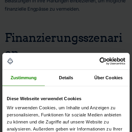
Belastungen in Ihre Planungen einbeziehen, um mögliche
finanzielle Engpässe zu vermeiden.
Finanzierungsszenari
en
Standardfinanzierung
innerhalb der
Zustimmung
Details
Über Cookies
BeleihungsgrenzeHierbei handelt es sich um die
klassische Finanzierung, bei der Sie innerhalb der
Beleihungsgrenze
bleiben. Banken gewähren oft
Diese Webseite verwendet Cookies
günstigere Zinssätze und akzeptieren die maximale
Wir verwenden Cookies, um Inhalte und Anzeigen zu
Finanzierung basierend auf dem Beleihungswert Ihrer
personalisieren, Funktionen für soziale Medien anbieten
Immobilie.
100%-Finanzierung
erklärtDas bedeutet, dass
zu können und die Zugriffe auf unsere Website zu
der gesamte Kaufpreis Ihrer Immobilie über das Darlehen
analysieren. Außerdem geben wir Informationen zu Ihrer